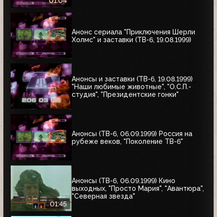
1999)
01:04
Анонс сериала "Приключения Шерли
Холмс" и заставки (ТВ-6, 19.08.1999)
Анонсы и заставки (ТВ-6, 19.08.1999)
"Наши любимые животные", "О.С.П.-
студия", "Президентские гонки"
Анонсы (ТВ-6, 06.09.1999) Россия на
рубеже веков, "Поколение ТВ-6"
Анонсы (ТВ-6, 06.09.1999) Кино
выходных, "Просто Мария", "Авантюра",
"Северная звезда"
01:45