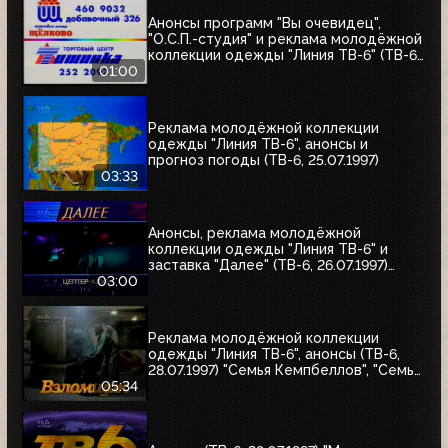
Анонсы программ "Вы очевидец",
"О.С.П.-студия" и реклама молодёжной
коллекции одежды "Линия ТВ-6" (ТВ-6,
25.07.1997)
01:00
Реклама молодёжной коллекции
одежды "Линия ТВ-6", анонсы и
прогноз погоды (ТВ-6, 25.07.1997)
03:33
Анонсы, реклама молодёжной
коллекции одежды "Линия ТВ-6" и
заставка "Далее" (ТВ-6, 26.07.1997)
"Уходя - уходи", "Прости", "Редкий вид",
03:00
"Моё кино"
Реклама молодёжной коллекции
одежды "Линия ТВ-6", анонсы (ТВ-6,
28.07.1997) "Семья Кемпбеллов", "Семья
Робинзонов", "Великие ценности мира",
05:34
"Мания величия", "Много шума из
ничего", "Где находится нофелет?",
"Маленькая Вера", "Взломщик"