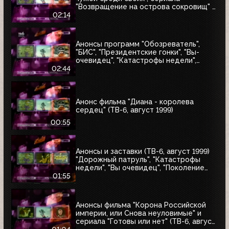
"Возвращение на острова сокровищ" и
"Найтмен" (ТВ-6, июнь 1999)
02:14
Анонсы программ "Обозреватель",
"БИС", "Президентские гонки", "Вы-
очевидец", "Катастрофы недели",
блока "Поколение ТВ-6" и заставка
02:44
"Далее" (ТВ-6, 04.07.1999)
Анонс фильма "Диана - королева
сердец" (ТВ-6, август 1999)
00:55
Анонсы и заставки (ТВ-6, август 1999)
"Дорожный патруль", "Катастрофы
недели", "Вы очевидец", "Поколение
ТВ-6"
01:55
Анонсы фильма "Корона Российской
империи, или Снова неуловимые" и
сериала "Готовы или нет" (ТВ-6, август