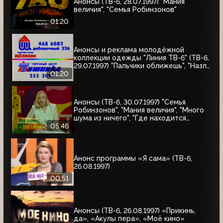
Анонсы (ТВ-6, 28.07.1997) "Мания
величия", "Семья Робинзонов"
01:20
Анонсы и реклама молодёжной
коллекции одежды "Линия ТВ-6" (ТВ-6,
29.07.1997) "Пальчики оближешь", "Назло
рекордам"
01:20
Анонсы (ТВ-6, 30.07.1997) "Семья
Робинзонов", "Мания величия", "Много
шума из ничего", "Где находится
нофелет?", "Маленькая Вера",
05:46
"Взломщик", "Моё кино", "Знак качества",
"Я сама"
Анонс программы «Я сама» (ТВ-6,
26.08.1997)
00:51
Анонсы (ТВ-6, 26.08.1997) «Прикинь,
да», «Акулы пера», «Моё кино»