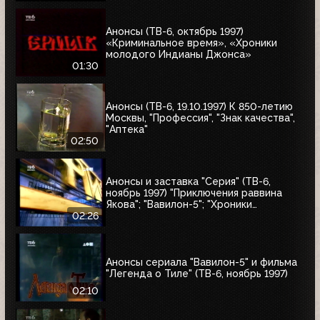
Анонсы (ТВ-6, октябрь 1997)
«Криминальное время», «Хроники
молодого Индианы Джонса»
01:30
Анонсы (ТВ-6, 19.10.1997) К 850-летию
Москвы, "Профессия", "Знак качества",
"Аптека"
02:50
Анонсы и заставка "Серия" (ТВ-6,
ноябрь 1997) "Приключения раввина
Якова"; "Вавилон-5"; "Хроники
молодого Индианы Джонса"
02:26
Анонсы сериала "Вавилон-5" и фильма
"Легенда о Тиле" (ТВ-6, ноябрь 1997)
02:10