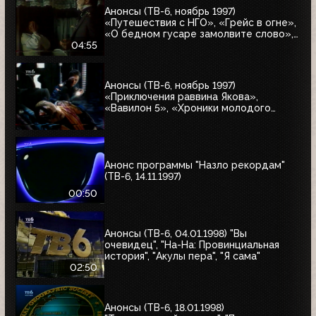
Анонсы (ТВ-6, ноябрь 1997)
«Путешествия с НГО», «Грейс в огне»,
«О бедном гусаре замолвите слово»,
«Христофор Колумб», «Великие тайны
04:55
и мифы XXI века»
Анонсы (ТВ-6, ноябрь 1997)
«Приключения раввина Якова»,
«Вавилон 5», «Хроники молодого
Индианы Джонса»
Анонс программы "Назло рекордам"
(ТВ-6, 14.11.1997)
00:50
Анонсы (ТВ-6, 04.01.1998) "Вы
очевидец", "На-На: Провинциальная
история", "Акулы пера", "Я сама"
02:50
Анонсы (ТВ-6, 18.01.1998)