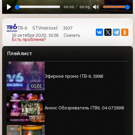
00:00
00:05
ТВ-6
STVneiroset
3107
16 октября 2020, 19:28
Скачать
Есть проблема?
Плейлист
Эфирное промо (ТВ-6, 1998)
01:01
Анонс Обозреватель (ТВ6, 04.07.1999)
00:30