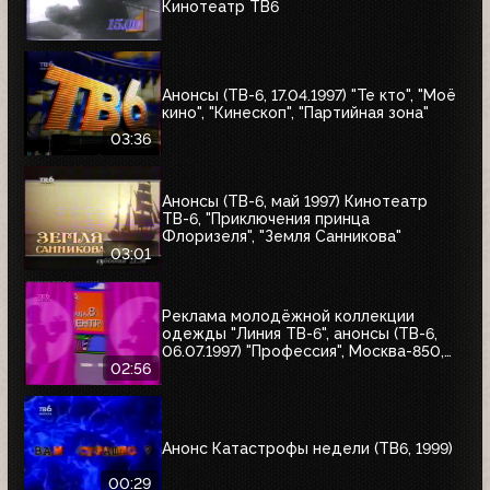
Кинотеатр ТВ6
Анонсы (ТВ-6, 17.04.1997) "Те кто", "Моё
кино", "Кинескоп", "Партийная зона"
03:36
Анонсы (ТВ-6, май 1997) Кинотеатр
ТВ-6, "Приключения принца
Флоризеля", "Земля Санникова"
03:01
Реклама молодёжной коллекции
одежды "Линия ТВ-6", анонсы (ТВ-6,
06.07.1997) "Профессия", Москва-850,
"Знак качества"
02:56
Анонс Катастрофы недели (ТВ6, 1999)
00:29