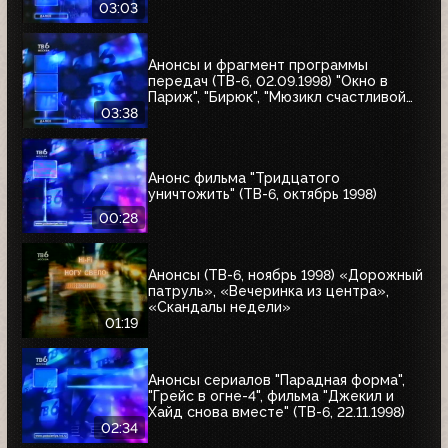
угонщика", "Волчья кровь"
03:03
Анонсы и фрагмент программы
передач (ТВ-6, 02.09.1998) "Окно в
Париж", "Бирюк", "Мюзикл счастливой
любви", "Танкер "Дербент"", "Крылья",
03:38
"Рыбы-убийцы", "Армия тьмы", "Бриско
Каунти: Приключения на Диком Западе"
Анонс фильма "Тридцатого
уничтожить" (ТВ-6, октябрь 1998)
00:28
Анонсы (ТВ-6, ноябрь 1998) «Дорожный
патруль», «Вечеринка из центра»,
«Скандалы недели»
01:19
Анонсы сериалов "Парадная форма",
"Грейс в огне-4", фильма "Джекил и
Хайд снова вместе" (ТВ-6, 22.11.1998)
02:34