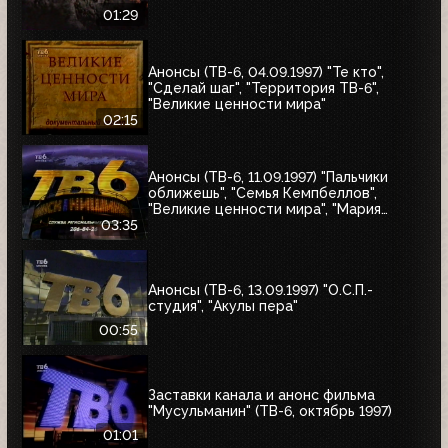
01:29
Анонсы (ТВ-6, 04.09.1997) "Те кто",
"Сделай шаг", "Территория ТВ-6",
"Великие ценности мира"
02:15
Анонсы (ТВ-6, 11.09.1997) "Пальчики
оближешь", "Семья Кемпбеллов",
"Великие ценности мира", "Мария
Антуанетта", Фестиваль ТВ-6 в
03:35
Сургуте, "Моё кино"
Анонсы (ТВ-6, 13.09.1997) "О.С.П.-
студия", "Акулы пера"
00:55
Заставки канала и анонс фильма
"Мусульманин" (ТВ-6, октябрь 1997)
01:01