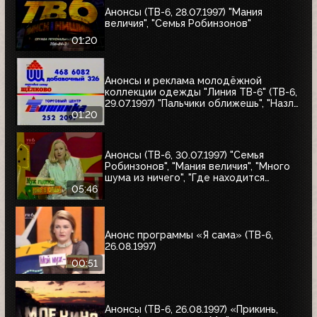
Анонсы (ТВ-6, 28.07.1997) "Мания
величия", "Семья Робинзонов"
01:20
Анонсы и реклама молодёжной
коллекции одежды "Линия ТВ-6" (ТВ-6,
29.07.1997) "Пальчики оближешь", "Назло
рекордам"
01:20
Анонсы (ТВ-6, 30.07.1997) "Семья
Робинзонов", "Мания величия", "Много
шума из ничего", "Где находится
нофелет?", "Маленькая Вера",
05:46
"Взломщик", "Моё кино", "Знак качества",
"Я сама"
Анонс программы «Я сама» (ТВ-6,
26.08.1997)
00:51
Анонсы (ТВ-6, 26.08.1997) «Прикинь,