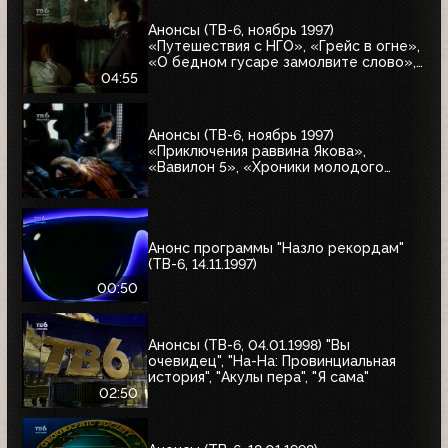
Анонсы (ТВ-6, ноябрь 1997)
«Путешествия с НГО», «Грейс в огне»,
«О бедном гусаре замолвите слово»,
«Христофор Колумб», «Великие тайны
04:55
и мифы XXI века»
Анонсы (ТВ-6, ноябрь 1997)
«Приключения раввина Якова»,
«Вавилон 5», «Хроники молодого
Индианы Джонса»
Анонс программы "Назло рекордам"
(ТВ-6, 14.11.1997)
00:50
Анонсы (ТВ-6, 04.01.1998) "Вы
очевидец", "На-На: Провинциальная
история", "Акулы пера", "Я сама"
02:50