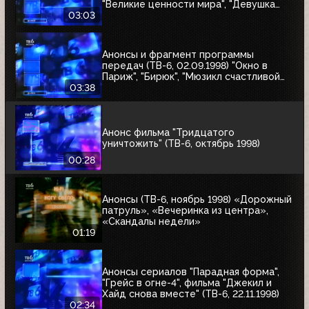
"Великие ценности мира", "Девушка
угонщика", "Волчья кровь"
03:03
Анонсы и фрагмент программы
передач (ТВ-6, 02.09.1998) "Окно в
Париж", "Бирюк", "Мюзикл счастливой
любви", "Танкер "Дербент"", "Крылья",
03:38
"Рыбы-убийцы", "Армия тьмы", "Бриско
Каунти: Приключения на Диком Западе"
Анонс фильма "Тридцатого
уничтожить" (ТВ-6, октябрь 1998)
00:28
Анонсы (ТВ-6, ноябрь 1998) «Дорожный
патруль», «Вечеринка из центра»,
«Скандалы недели»
01:19
Анонсы сериалов "Парадная форма",
"Грейс в огне-4", фильма "Джекил и
Хайд снова вместе" (ТВ-6, 22.11.1998)
02:34