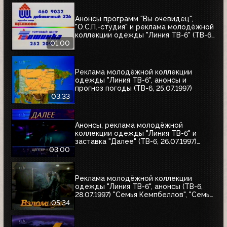
Анонсы программ "Вы очевидец",
"О.С.П.-студия" и реклама молодёжной
коллекции одежды "Линия ТВ-6" (ТВ-6,
25.07.1997)
01:00
Реклама молодёжной коллекции
одежды "Линия ТВ-6", анонсы и
прогноз погоды (ТВ-6, 25.07.1997)
03:33
Анонсы, реклама молодёжной
коллекции одежды "Линия ТВ-6" и
заставка "Далее" (ТВ-6, 26.07.1997)
"Уходя - уходи", "Прости", "Редкий вид",
03:00
"Моё кино"
Реклама молодёжной коллекции
одежды "Линия ТВ-6", анонсы (ТВ-6,
28.07.1997) "Семья Кемпбеллов", "Семья
Робинзонов", "Великие ценности мира",
05:34
"Мания величия", "Много шума из
ничего", "Где находится нофелет?",
"Маленькая Вера", "Взломщик"