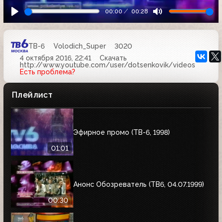
00:00
00:28
ТВ-6
Volodich_Super
3020
4 октября 2016, 22:41
Скачать
http://www.youtube.com/user/dotsenkovik/videos
Есть проблема?
Плейлист
Эфирное промо (ТВ-6, 1998)
01:01
Анонс Обозреватель (ТВ6, 04.07.1999)
00:30