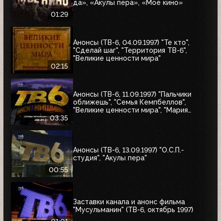
да», «Акулы пера», «Моё кино»
01:29
Анонсы (ТВ-6, 04.09.1997) "Те кто",
"Сделай шаг", "Территория ТВ-6",
"Великие ценности мира"
02:15
Анонсы (ТВ-6, 11.09.1997) "Пальчики
оближешь", "Семья Кемпбеллов",
"Великие ценности мира", "Мария
Антуанетта", Фестиваль ТВ-6 в
03:35
Сургуте, "Моё кино"
Анонсы (ТВ-6, 13.09.1997) "О.С.П.-
студия", "Акулы пера"
00:55
Заставки канала и анонс фильма
"Мусульманин" (ТВ-6, октябрь 1997)