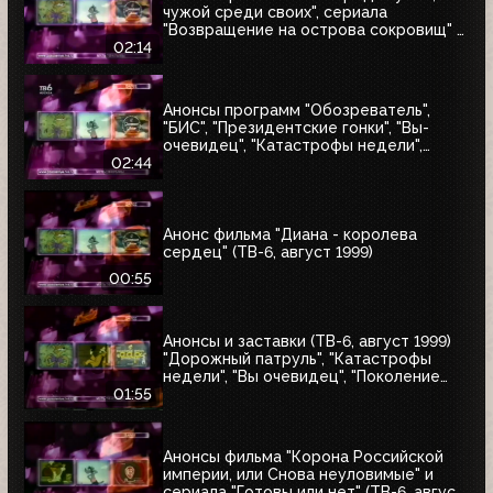
чужой среди своих", сериала
"Возвращение на острова сокровищ" и
"Найтмен" (ТВ-6, июнь 1999)
02:14
Анонсы программ "Обозреватель",
"БИС", "Президентские гонки", "Вы-
очевидец", "Катастрофы недели",
блока "Поколение ТВ-6" и заставка
02:44
"Далее" (ТВ-6, 04.07.1999)
Анонс фильма "Диана - королева
сердец" (ТВ-6, август 1999)
00:55
Анонсы и заставки (ТВ-6, август 1999)
"Дорожный патруль", "Катастрофы
недели", "Вы очевидец", "Поколение
ТВ-6"
01:55
Анонсы фильма "Корона Российской
империи, или Снова неуловимые" и
сериала "Готовы или нет" (ТВ-6, август