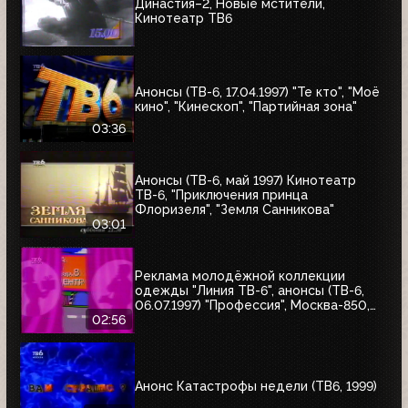
Династия–2, Новые мстители,
Кинотеатр ТВ6
Анонсы (ТВ-6, 17.04.1997) "Те кто", "Моё
кино", "Кинескоп", "Партийная зона"
03:36
Анонсы (ТВ-6, май 1997) Кинотеатр
ТВ-6, "Приключения принца
Флоризеля", "Земля Санникова"
03:01
Реклама молодёжной коллекции
одежды "Линия ТВ-6", анонсы (ТВ-6,
06.07.1997) "Профессия", Москва-850,
"Знак качества"
02:56
Анонс Катастрофы недели (ТВ6, 1999)