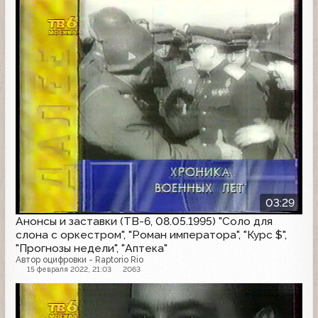
Анонс
03:29
Анонсы и заставки (ТВ-6, 08.05.1995) "Соло для
слона с оркестром", "Роман императора", "Курс $",
"Прогнозы недели", "Аптека"
Автор оцифровки - Raptorio Rio
15 февраля 2022, 21:03
2063
Анонс