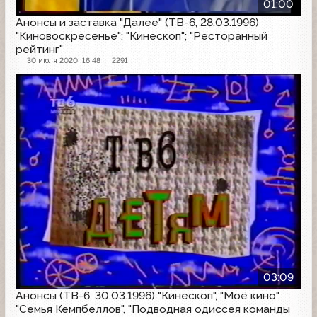
01:00
Анонсы и заставка "Далее" (ТВ-6, 28.03.1996)
"Киновоскресенье"; "Кинескоп"; "Ресторанный
рейтинг"
30 июля 2020, 16:48
2291
Анонс
03:09
Анонсы (ТВ-6, 30.03.1996) "Кинескоп", "Моё кино",
"Семья Кемпбеллов", "Подводная одиссея команды