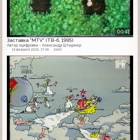
00:41
Заставка "MTV" (ТВ-6, 1995)
Автор оцифровки - Александр Штырмер
19 февраля 2022, 17:49
2403
Заставка