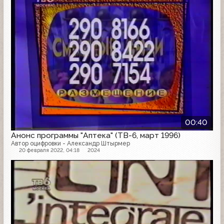
00:40
Анонс программы "Аптека" (ТВ-6, март 1996)
Автор оцифровки - Александр Штырмер
20 февраля 2022, 04:18
2024
Анонс