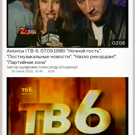
02:06
Анонсы (ТВ-6, 07.09.1996) "Ночной гость";
"Постмузыкальные новости"; "Назло рекордам!";
"Партийная зона"
(автор оцифровки Александр Штырмер)
30 июля 2020, 16:48
3335
Анонс