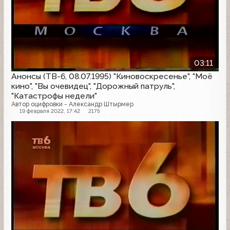
03:11
Анонсы (ТВ-6, 08.07.1995) "Киновоскресенье", "Моё
кино", "Вы очевидец", "Дорожный патруль",
"Катастрофы недели"
Автор оцифровки - Александр Штырмер
19 февраля 2022, 17:42
2175
Анонс