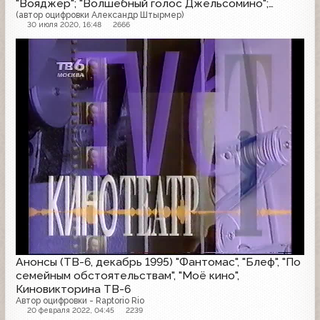
"Вояджер"; "Волшебный голос Джельсомино";
"Последнее лето детства"
(автор оцифровки Александр Штырмер)
30 июля 2020, 16:48
2666
Анонс
Анонсы (ТВ-6, декабрь 1995) "Фантомас", "Блеф", "По
семейным обстоятельствам", "Моё кино",
Киновикторина ТВ-6
Автор оцифровки - Raptorio Rio
20 февраля 2022, 04:45
2239