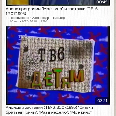
00:45
Анонс программы "Моё кино" и заставки (ТВ-6,
12.07.1995)
автор оцифровки Александр Штырмер
30 июля 2020, 16:48
2295
Анонс
03:21
Анонсы и заставки (ТВ-6, 31.07.1995) "Сказки
братьев Гримм"; "Раз в неделю"; "Моё кино";