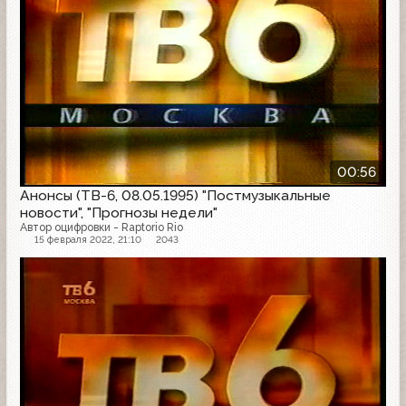
00:56
Анонсы (ТВ-6, 08.05.1995) "Постмузыкальные
новости", "Прогнозы недели"
Автор оцифровки - Raptorio Rio
15 февраля 2022, 21:10
2043
Анонс