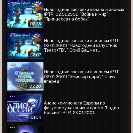
Новогодние заставки канала и анонсы
(РТР, 02.01.2001) "Война и мир".
"Принцесса на бобах"
02:35
Новогодние заставки и анонсы (РТР,
02.01.2001) "Новогодний капустник
Театр+ТВ", "Юрий Башмет
представляет", "Ефим Шифрин и его
02:07
приятели"
Новогодние заставки и анонсы (РТР,
02.01.2001) "Эмиссар царя", "Плачу
вперёд"
02:20
Анонс чемпионата Европы по
фигурному катанию и промо "Радио
России" (РТР, 23.01.2001)
01:54