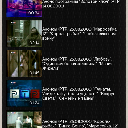
Анонс программы "Золотой ключ" (РТР,
14.08.2001)
00:34
Анонсы (РТР, 25.08.2001) "Маросейка,
12", "Король-рыбак", "Я объявляю вам
войну"
02:14
Анонсы (РТР, 25.08.2001) "Любовь",
"Одинокая белая женщина", "Мания
Жизели"
01:45
Анонсы (РТР, 25.08.2001) "Фанаты.
Увидеть футбол и уцелеть", "Вокруг
Света", "Семейные тайны"
01:24
Анонсы (РТР, 25.08.2001) "Король-
рыбак", "Бинго-Бонго", "Маросейка, 12"