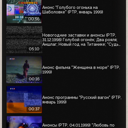
Анонс "Голубого огонька на
Шаболовке" (РТР, январь 1999)
00:56
Новогодние заставки и анонсы (РТР,
31.12.1998) Голубой огонёк; Два рояля;
Аншлаг; Новый год на Титанике; "Судья
Дредд"
05:10
Анонс фильма "Женщина в море" (РТР,
1999)
00:16
Анонс программы "Русский вагон" (РТР,
январь 1999)
00:37
Анонсы (РТР, 04.01.1999) "Любовь по