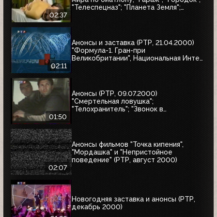
"Телеспецназ"; "Планета Земля";
"Вести"
02:37
Анонсы и заставка (РТР, 21.04.2000)
"Формула-1. Гран-при
Великобритании", Национальная Интел
Интернет-премия-2000, Старая
02:11
квартира
Анонсы (РТР, 09.07.2000)
"Смертельная ловушка";
"Телохранитель"; "Звонок в
преисподнюю"
01:50
Анонсы фильмов "Точка кипения",
"Мордашка" и "Непристойное
поведение" (РТР, август 2000)
02:07
Новогодняя заставка и анонсы (РТР,
декабрь 2000)