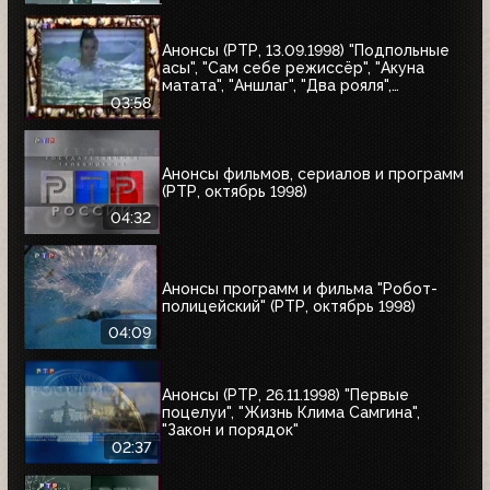
Анонсы (РТР, 13.09.1998) "Подпольные
асы", "Сам себе режиссёр", "Акуна
матата", "Аншлаг", "Два рояля",
"Городок", "Маски-шоу"
03:58
Анонсы фильмов, сериалов и программ
(РТР, октябрь 1998)
04:32
Анонсы программ и фильма "Робот-
полицейский" (РТР, октябрь 1998)
04:09
Анонсы (РТР, 26.11.1998) "Первые
поцелуи", "Жизнь Клима Самгина",
"Закон и порядок"
02:37