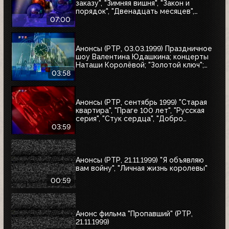
заказу", "Зимняя вишня", "Закон и
порядок", "Двенадцать месяцев",
"Приключения Иоанны", "Зимняя
07:00
вишня-2", "Зимняя вишня-3", "Колесо
любви", "Охота на бабочек", "Тот самый
Мюнхгаузен", "Жара в Лос-Анджелесе"
Анонсы (РТР, 03.03.1999) Праздничное
шоу Валентина Юдашкина; концерты
Наташи Королёвой; "Золотой ключ";
"Осторожно, двери закрываются"
03:58
Анонсы (РТР, сентябрь 1999) "Старая
квартира", "Праге 100 лет", "Русская
серия", "Стук сердца", "Добро
пожаловать, или Посторонним вход
03:59
воспрещён", "Маленький город", "Диана
и я"
Анонсы (РТР, 21.11.1999) "Я объявляю
вам войну", "Личная жизнь королевы"
00:59
Анонс фильма "Пропавший" (РТР,
21.11.1999)