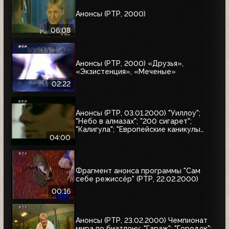
Анонсы (РТР, 2000)
06:08
Анонсы (РТР, 2000) «Друзья»,
«Экзистенция», «Меченые»
02:22
Анонсы (РТР, 03.01.2000) "Уиллоу";
"Небо в алмазах"; "200 сигарет";
"Калигула"; "Европейские каникулы
придурков"; "Эпидемия"; "Семья
04:00
напрокат"
Фрагмент анонса программы "Сам
себе режиссёр" (РТР, 22.02.2000)
00:16
Анонсы (РТР, 23.02.2000) Чемпионат
мира по биатлону; "Гараж"; "Городок";