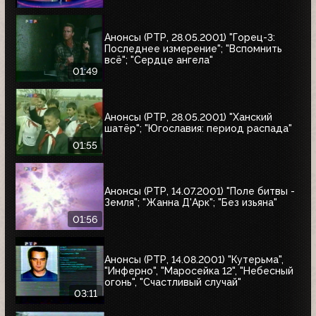
Анонсы (РТР, 28.05.2001) "Горец-3:
Последнее измерение"; "Вспомнить
всё"; "Сердце ангела"
01:49
Анонсы (РТР, 28.05.2001) "Ханский
шатёр"; "Югославия: период распада"
01:55
Анонсы (РТР, 14.07.2001) "Поле битвы -
Земля"; "Жанна Д'Арк"; "Без изьяна"
01:56
Анонсы (РТР, 14.08.2001) "Кутерьма",
"Инферно", "Маросейка 12", "Небесный
огонь", "Счастливый случай"
03:11