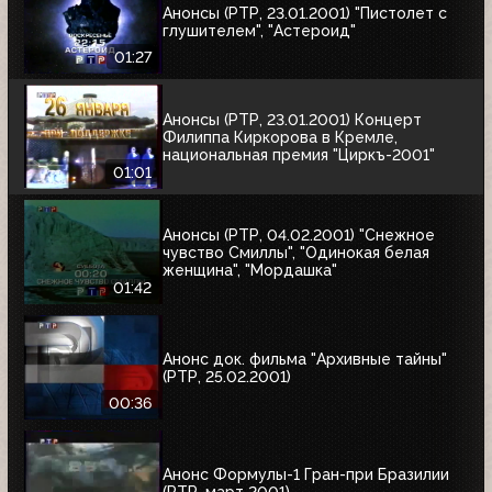
Анонсы (РТР, 23.01.2001) "Пистолет с
глушителем", "Астероид"
01:27
Анонсы (РТР, 23.01.2001) Концерт
Филиппа Киркорова в Кремле,
национальная премия "Циркъ-2001"
01:01
Анонсы (РТР, 04.02.2001) "Снежное
чувство Смиллы", "Одинокая белая
женщина", "Мордашка"
01:42
Анонс док. фильма "Архивные тайны"
(РТР, 25.02.2001)
00:36
Анонс Формулы-1 Гран-при Бразилии
(РТР, март 2001)