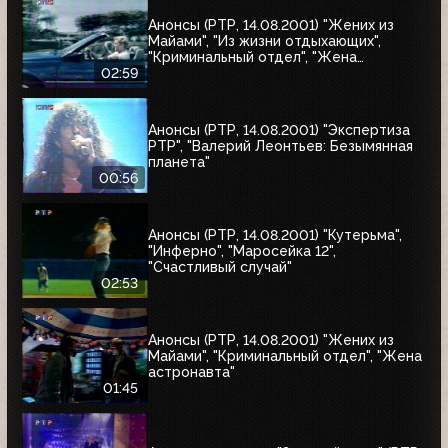
Анонсы (РТР, 14.08.2001) "Жених из
Майами", "Из жизни отдыхающих",
"Криминальный отдел", "Жена
астронавта", "Собиратель костей"
02:59
Анонсы (РТР, 14.08.2001) "Экспертиза
РТР", "Валерий Леонтьев: Безымянная
планета"
00:56
Анонсы (РТР, 14.08.2001) "Кутерьма",
"Инферно", "Маросейка 12",
"Счастливый случай"
02:53
Анонсы (РТР, 14.08.2001) "Жених из
Майами", "Криминальный отдел", "Жена
астронавта"
01:45