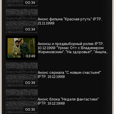
00:34
Анонс фильма "Красная ртуть" (РТР,
21.11.1999)
00:34
Анонсы и предвыборный ролик (РТР,
10.12.1999) "Урмас Отт с Владимиром
Жириновским"; "На здоровье!"; "Аншлаг.
Полный вперёд!"; юбилейный концерт
03:49
Людмилы Зыкиной; "30 лет вместе"
Анонс сериала "С новым счастьем!"
(РТР, 19.12.1999)
00:39
Анонс блока "Неделя фантастики"
(РТР, 19.12.1999)
00:35