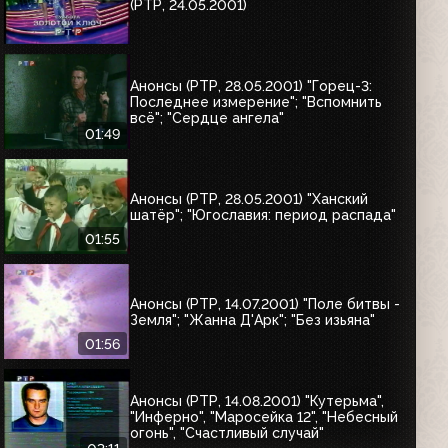
(РТР, 24.05.2001)
Анонсы (РТР, 28.05.2001) "Горец-3:
Последнее измерение"; "Вспомнить
всё"; "Сердце ангела"
01:49
Анонсы (РТР, 28.05.2001) "Ханский
шатёр"; "Югославия: период распада"
01:55
Анонсы (РТР, 14.07.2001) "Поле битвы -
Земля"; "Жанна Д'Арк"; "Без изьяна"
01:56
Анонсы (РТР, 14.08.2001) "Кутерьма",
"Инферно", "Маросейка 12", "Небесный
огонь", "Счастливый случай"