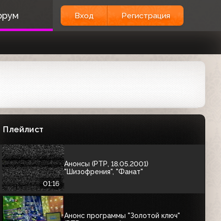
Анонс Формулы-1 Гран-при Бразилии
орум
Вход
Регистрация
(РТР, март 2001)
00:42
Анонсы (РТР, май 2001)
02:13
Анонсы (РТР, 18.05.2001) О.С.П.-студия
представляет замечательных людей;
Большой вопрос; Идеальный мужчина
Плейлист
01:54
Анонсы (РТР, 18.05.2001)
"Шизофрения", "Фанат"
01:16
Анонс программы "Золотой ключ"