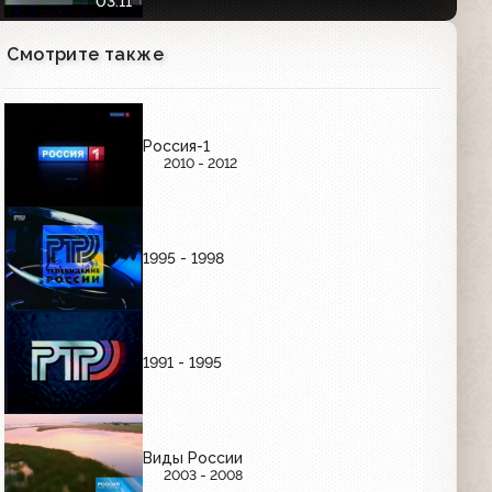
03:11
Смотрите также
Анонсы (РТР, 14.08.2001) "Жених из
Майами", "Из жизни отдыхающих",
"Криминальный отдел", "Жена
астронавта", "Собиратель костей"
02:59
Россия-1
2010 - 2012
Анонсы (РТР, 14.08.2001) "Экспертиза
РТР", "Валерий Леонтьев: Безымянная
планета"
00:56
1995 - 1998
Анонсы (РТР, 14.08.2001) "Кутерьма",
"Инферно", "Маросейка 12",
"Счастливый случай"
02:53
1991 - 1995
Анонсы (РТР, 14.08.2001) "Жених из
Майами", "Криминальный отдел",
"Жена астронавта"
Виды России
01:45
2003 - 2008