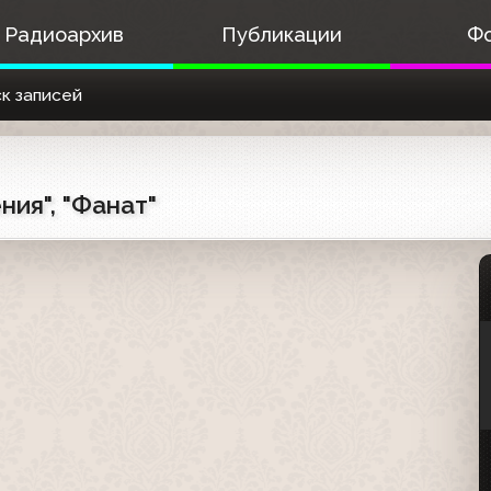
Радиоархив
Публикации
Ф
к записей
ния", "Фанат"