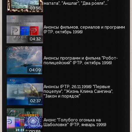
матата", "Аншлаг", "Два рояля",
"Городок", "Маски-шоу"
03:58
Анонсы фильмов, сериалов и программ
(РТР, октябрь 1998)
04:32
Анонсы программ и фильма "Робот-
полицейский" (РТР, октябрь 1998)
04:09
Анонсы (РТР, 26.11.1998) "Первые
поцелуи", "Жизнь Клима Самгина",
"Закон и порядок"
02:37
Анонс "Голубого огонька на
Шаболовке" (РТР, январь 1999)
00:56