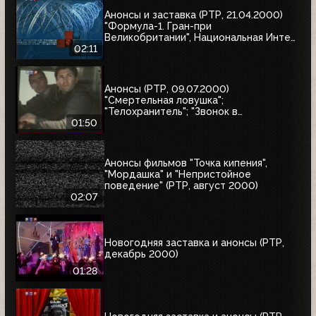
Анонсы и заставка (РТР, 21.04.2000)
"Формула-1. Гран-при
Великобритании", Национальная Интел
Интернет-премия-2000, Старая
02:11
квартира
Анонсы (РТР, 09.07.2000)
"Смертельная ловушка";
"Телохранитель"; "Звонок в
преисподнюю"
01:50
Анонсы фильмов "Точка кипения",
"Мордашка" и "Непристойное
поведение" (РТР, август 2000)
02:07
Новогодняя заставка и анонсы (РТР,
декабрь 2000)
01:28