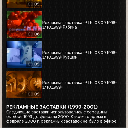
00:05
Рекламная заставка (РТР, 08.09.1998-
17.10.1999) Рябина
00:06
Рекламная заставка (РТР, 08.09.1998-
17.10.1999) Кувшин
00:05
Рекламная заставка (РТР, 08.09.1998-
17.10.1999)
00:05
РЕКЛАМНЫЕ ЗАСТАВКИ (1999-2001)
Следующие заставки использовались с середины
октября 1999 до февраля 2000. Какое-то время в
феврале 2000 г. рекламных заставок не было в эфире.