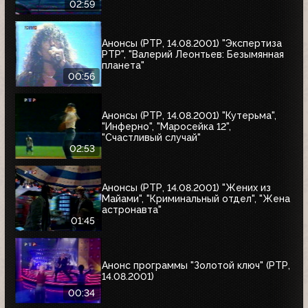
астронавта", "Собиратель костей"
02:59
Анонсы (РТР, 14.08.2001) "Экспертиза
РТР", "Валерий Леонтьев: Безымянная
планета"
00:56
Анонсы (РТР, 14.08.2001) "Кутерьма",
"Инферно", "Маросейка 12",
"Счастливый случай"
02:53
Анонсы (РТР, 14.08.2001) "Жених из
Майами", "Криминальный отдел", "Жена
астронавта"
01:45
Анонс программы "Золотой ключ" (РТР,
14.08.2001)
00:34