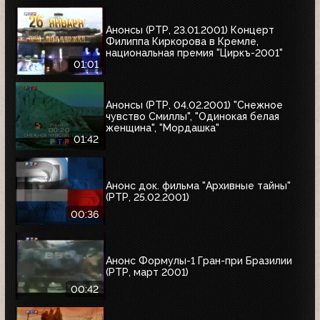
Анонсы (РТР, 23.01.2001) Концерт
Филиппа Киркорова в Кремле,
национальная премия "Циркъ-2001"
01:01
Анонсы (РТР, 04.02.2001) "Снежное
чувство Смиллы", "Одинокая белая
женщина", "Мордашка"
01:42
Анонс док. фильма "Архивные тайны"
(РТР, 25.02.2001)
00:36
Анонс Формулы-1 Гран-при Бразилии
(РТР, март 2001)
00:42