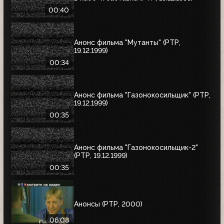
00:40
Анонс фильма "Мутанты" (РТР,
19.12.1999)
00:34
Анонс фильма "Газонокосильщик" (РТР,
19.12.1999)
00:35
Анонс фильма "Газонокосильщик-2"
(РТР, 19.12.1999)
00:35
Анонсы (РТР, 2000)
06:08