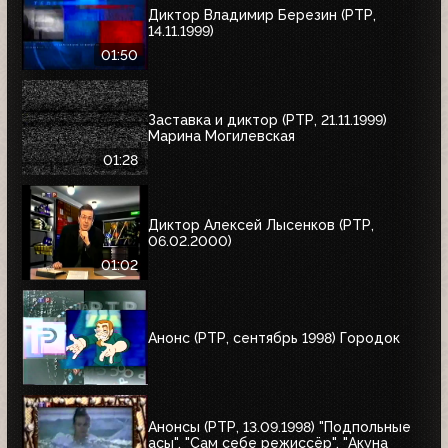
Диктор Владимир Березин (РТР,
14.11.1999)
01:50
Заставка и диктор (РТР, 21.11.1999)
Марина Могилевская
01:28
Диктор Алексей Лысенков (РТР,
06.02.2000)
01:02
Анонс (РТР, сентябрь 1998) Городок
Анонсы (РТР, 13.09.1998) "Подпольные
асы", "Сам себе режиссёр", "Акуна