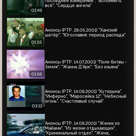
Последнее измерение"; "Вспомнить
всё"; "Сердце ангела"
01:49
Анонсы (РТР, 28.05.2001) "Ханский
шатёр"; "Югославия: период распада"
01:55
Анонсы (РТР, 14.07.2001) "Поле битвы -
Земля"; "Жанна Д'Арк"; "Без изьяна"
01:56
Анонсы (РТР, 14.08.2001) "Кутерьма",
"Инферно", "Маросейка 12", "Небесный
огонь", "Счастливый случай"
03:11
Анонсы (РТР, 14.08.2001) "Жених из
Майами", "Из жизни отдыхающих",
"Криминальный отдел", "Жена