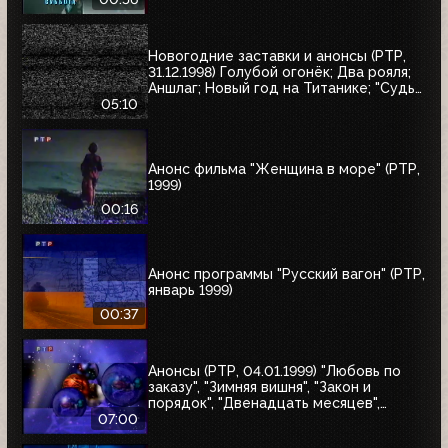
Новогодние заставки и анонсы (РТР,
31.12.1998) Голубой огонёк; Два рояля;
Аншлаг; Новый год на Титанике; "Судья
Дредд"
05:10
Анонс фильма "Женщина в море" (РТР,
1999)
00:16
Анонс программы "Русский вагон" (РТР,
январь 1999)
00:37
Анонсы (РТР, 04.01.1999) "Любовь по
заказу", "Зимняя вишня", "Закон и
порядок", "Двенадцать месяцев",
"Приключения Иоанны", "Зимняя
07:00
вишня-2", "Зимняя вишня-3", "Колесо