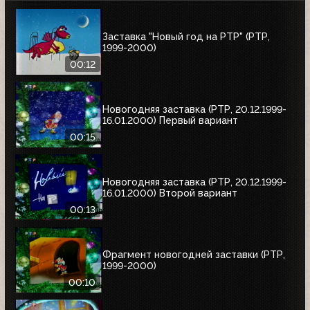
Заставка "Новый год на РТР" (РТР,
1999-2000)
00:12
Новогодняя заставка (РТР, 20.12.1999-
16.01.2000) Первый вариант
00:15
Новогодняя заставка (РТР, 20.12.1999-
16.01.2000) Второй вариант
00:13
Фрагмент новогодней заставки (РТР,
1999-2000)
00:10