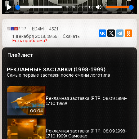
00:00
06:13
РТР
ED4M
4521
1 декабря 2018, 19:55
Скачать
Есть проблема?
Плейлист
РЕКЛАМНЫЕ ЗАСТАВКИ (1998-1999)
Самые первые заставки после смены логотипа
Рекламная заставка (РТР, 08.09.1998-
17.10.1999)
00:04
Рекламная заставка (РТР, 08.09.1998-
17.10.1999) Самовар