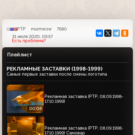
РТР
murmeow
7680
31 июля 2020, 09:57
Есть проблема?
Плейлист
РЕКЛАМНЫЕ ЗАСТАВКИ (1998-1999)
Самые первые заставки после смены логотипа
Рекламная заставка (РТР, 08.09.1998-
17.10.1999)
00:04
Рекламная заставка (РТР, 08.09.1998-
17.10.1999) Самовар