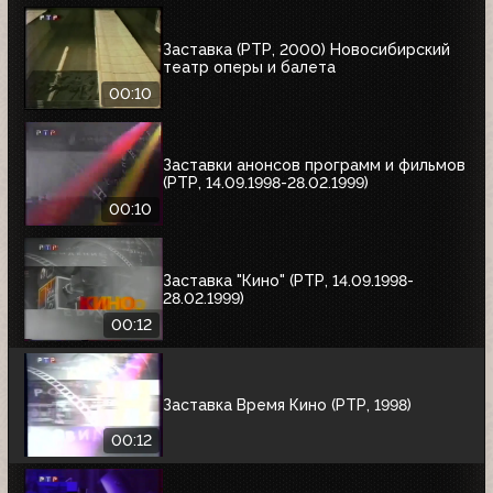
Заставка (РТР, 2000) Новосибирский
театр оперы и балета
00:10
Заставки анонсов программ и фильмов
(РТР, 14.09.1998-28.02.1999)
00:10
Заставка "Кино" (РТР, 14.09.1998-
28.02.1999)
00:12
Заставка Время Кино (РТР, 1998)
00:12