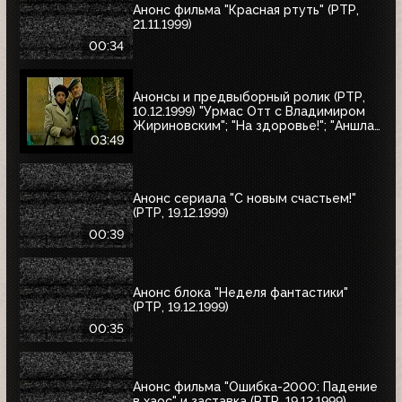
Анонс фильма "Красная ртуть" (РТР,
21.11.1999)
00:34
Анонсы и предвыборный ролик (РТР,
10.12.1999) "Урмас Отт с Владимиром
Жириновским"; "На здоровье!"; "Аншлаг.
Полный вперёд!"; юбилейный концерт
03:49
Людмилы Зыкиной; "30 лет вместе"
Анонс сериала "С новым счастьем!"
(РТР, 19.12.1999)
00:39
Анонс блока "Неделя фантастики"
(РТР, 19.12.1999)
00:35
Анонс фильма "Ошибка-2000: Падение
в хаос" и заставка (РТР, 19.12.1999)