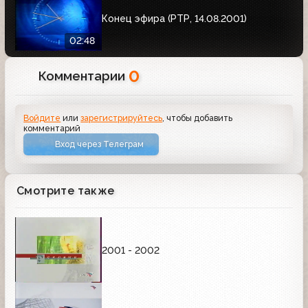
Конец эфира (РТР, 14.08.2001)
02:48
0
Комментарии
Войдите
или
зарегистрируйтесь
, чтобы добавить
комментарий
Вход через Телеграм
Смотрите также
2001 - 2002