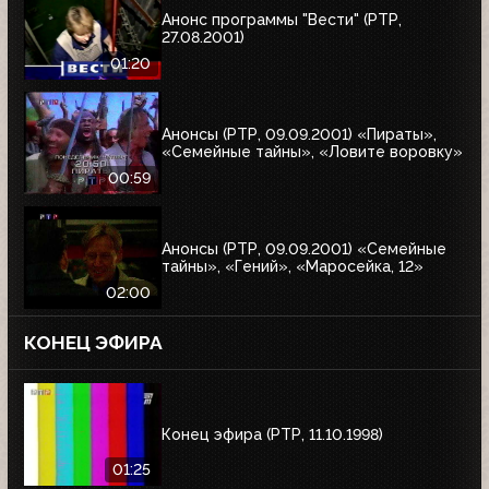
Анонс программы "Вести" (РТР,
27.08.2001)
01:20
Анонсы (РТР, 09.09.2001) «Пираты»,
«Семейные тайны», «Ловите воровку»
00:59
Анонсы (РТР, 09.09.2001) «Семейные
тайны», «Гений», «Маросейка, 12»
02:00
КОНЕЦ ЭФИРА
Конец эфира (РТР, 11.10.1998)
01:25