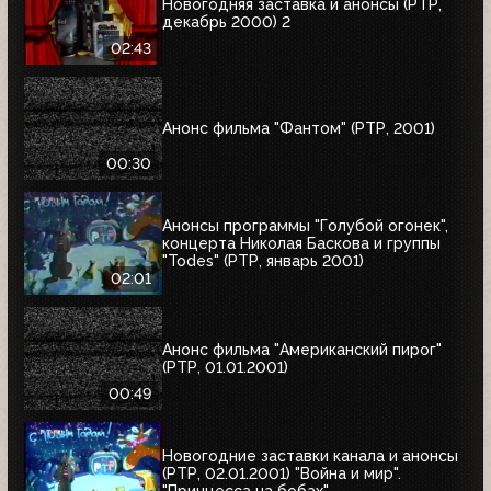
Новогодняя заставка и анонсы (РТР,
декабрь 2000) 2
02:43
Анонс фильма "Фантом" (РТР, 2001)
00:30
Анонсы программы "Голубой огонек",
концерта Николая Баскова и группы
"Todes" (РТР, январь 2001)
02:01
Анонс фильма "Американский пирог"
(РТР, 01.01.2001)
00:49
Новогодние заставки канала и анонсы
(РТР, 02.01.2001) "Война и мир".