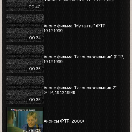
00:40
Анонс фильма "Мутанты" (РТР,
19.12.1999)
00:34
Анонс фильма "Газонокосильщик" (РТР,
19.12.1999)
00:35
Анонс фильма "Газонокосильщик-2"
(РТР, 19.12.1999)
00:35
Анонсы (РТР, 2000)
06:08