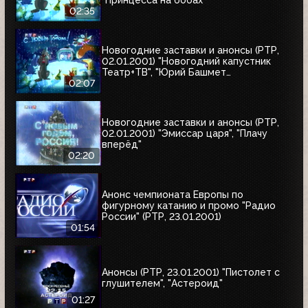
"Принцесса на бобах"
02:35
Новогодние заставки и анонсы (РТР,
02.01.2001) "Новогодний капустник
Театр+ТВ", "Юрий Башмет
представляет", "Ефим Шифрин и его
02:07
приятели"
Новогодние заставки и анонсы (РТР,
02.01.2001) "Эмиссар царя", "Плачу
вперёд"
02:20
Анонс чемпионата Европы по
фигурному катанию и промо "Радио
России" (РТР, 23.01.2001)
01:54
Анонсы (РТР, 23.01.2001) "Пистолет с
глушителем", "Астероид"
01:27