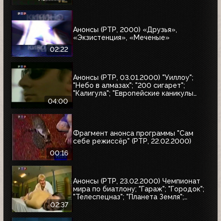
Анонсы (РТР, 2000) «Друзья»,
«Экзистенция», «Меченые»
02:22
Анонсы (РТР, 03.01.2000) "Уиллоу";
"Небо в алмазах"; "200 сигарет";
"Калигула"; "Европейские каникулы
придурков"; "Эпидемия"; "Семья
04:00
напрокат"
Фрагмент анонса программы "Сам
себе режиссёр" (РТР, 22.02.2000)
00:16
Анонсы (РТР, 23.02.2000) Чемпионат
мира по биатлону; "Гараж"; "Городок";
"Телеспецназ"; "Планета Земля";
"Вести"
02:37