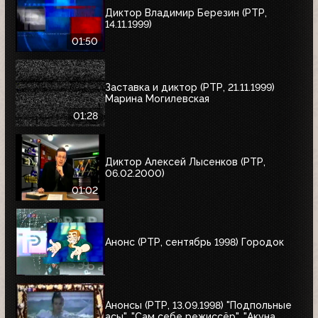
Диктор Владимир Березин (РТР,
14.11.1999)
01:50
Заставка и диктор (РТР, 21.11.1999)
Марина Могилевская
01:28
Диктор Алексей Лысенков (РТР,
06.02.2000)
01:02
Анонс (РТР, сентябрь 1998) Городок
Анонсы (РТР, 13.09.1998) "Подпольные
асы", "Сам себе режиссёр", "Акуна