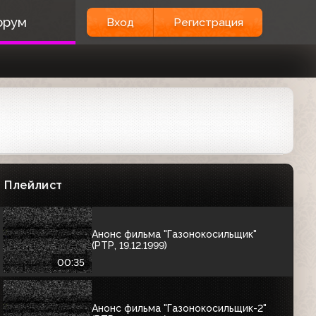
Анонс блока "Неделя фантастики"
орум
Вход
Регистрация
(РТР, 19.12.1999)
00:35
Анонс фильма "Ошибка-2000:
Падение в хаос" и заставка (РТР,
19.12.1999)
00:40
Анонс фильма "Мутанты" (РТР,
19.12.1999)
Плейлист
00:34
Анонс фильма "Газонокосильщик"
(РТР, 19.12.1999)
00:35
Анонс фильма "Газонокосильщик-2"