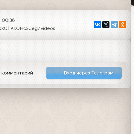
, 00:36
oQkCTKkOHcxCeg/videos
ь комментарий
Вход через Телеграм