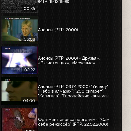
(РТР, 19.12.1999)
00:35
Анонсы (РТР, 2000)
06:08
Анонсы (РТР, 2000) «Друзья»,
«Экзистенция», «Меченые»
02:22
Анонсы (РТР, 03.01.2000) "Уиллоу";
"Небо в алмазах"; "200 сигарет";
"Калигула"; "Европейские каникулы
придурков"; "Эпидемия"; "Семья
04:00
напрокат"
Фрагмент анонса программы "Сам
себе режиссёр" (РТР, 22.02.2000)