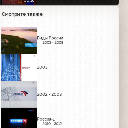
00:16
Смотрите также
Анонсы (РТР, 23.02.2000) Чемпионат
мира по биатлону; "Гараж"; "Городок";
"Телеспецназ"; "Планета Земля";
"Вести"
02:37
Виды России
2003 - 2008
Анонсы и заставка (РТР, 21.04.2000)
"Формула-1. Гран-при
Великобритании", Национальная
Интел Интернет-премия-2000,
02:11
Старая квартира
2003
Анонсы (РТР, 09.07.2000)
"Смертельная ловушка";
"Телохранитель"; "Звонок в
преисподнюю"
01:50
2002 - 2003
Анонсы фильмов "Точка кипения",
"Мордашка" и "Непристойное
поведение" (РТР, август 2000)
Россия-1
02:07
2010 - 2012