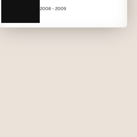
21.12.1998-31.01.1999)
2008 - 2009
00:15
НОВОГОДНИЕ ЗАСТАВКИ (1999-2001)
Заставка "Новый год на РТР" (РТР,
1999-2000)
00:12
Новогодняя заставка (РТР, 20.12.1999-
16.01.2000) Первый вариант
00:15
Новогодняя заставка (РТР, 20.12.1999-
16.01.2000) Второй вариант
00:13