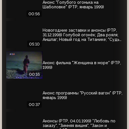
Анонс "Голубого огонька на
Шаболовке" (РТР, январь 1999)
00:56
Новогодние заставки и анонсы (РТР,
31.12.1998) Голубой огонёк; Два рояля;
Аншлаг; Новый год на Титанике; "Судья
Дредд"
05:10
Анонс фильма "Женщина в море" (РТР,
1999)
00:16
Анонс программы "Русский вагон" (РТР,
январь 1999)
00:37
Анонсы (РТР, 04.01.1999) "Любовь по
заказу", "Зимняя вишня", "Закон и