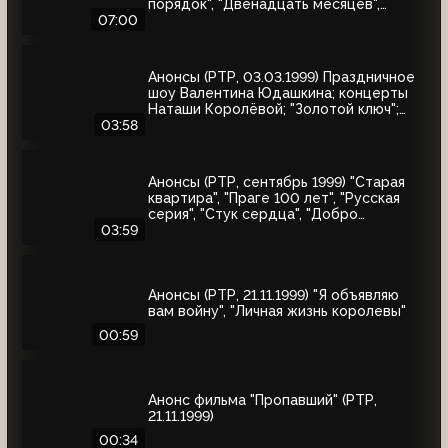
порядок", "Двенадцать месяцев",
"Приключения Иоанны", "Зимняя
07:00
вишня-2", "Зимняя вишня-3", "Колесо
любви", "Охота на бабочек", "Тот самый
Мюнхгаузен", "Жара в Лос-Анджелесе"
Анонсы (РТР, 03.03.1999) Праздничное
шоу Валентина Юдашкина; концерты
Наташи Королёвой; "Золотой ключ";
"Осторожно, двери закрываются"
03:58
Анонсы (РТР, сентябрь 1999) "Старая
квартира", "Праге 100 лет", "Русская
серия", "Стук сердца", "Добро
пожаловать, или Посторонним вход
03:59
воспрещён", "Маленький город", "Диана
и я"
Анонсы (РТР, 21.11.1999) "Я объявляю
вам войну", "Личная жизнь королевы"
00:59
Анонс фильма "Пропавший" (РТР,
21.11.1999)
00:34