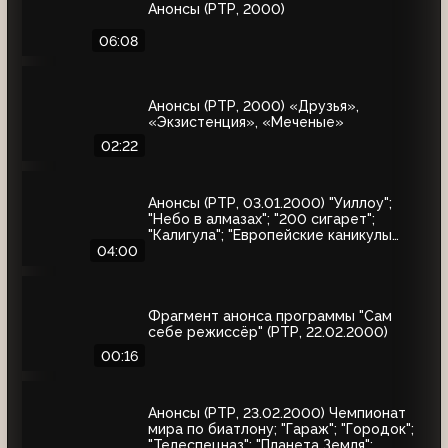
Анонсы (РТР, 2000)
06:08
Анонсы (РТР, 2000) «Друзья»,
«Экзистенция», «Меченые»
02:22
Анонсы (РТР, 03.01.2000) "Уиллоу";
"Небо в алмазах"; "200 сигарет";
"Калигула"; "Европейские каникулы
придурков"; "Эпидемия"; "Семья
04:00
напрокат"
Фрагмент анонса программы "Сам
себе режиссёр" (РТР, 22.02.2000)
00:16
Анонсы (РТР, 23.02.2000) Чемпионат
мира по биатлону; "Гараж"; "Городок";
"Телеспецназ"; "Планета Земля";