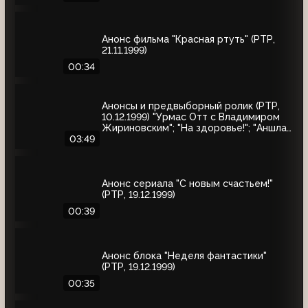
Анонс фильма "Красная ртуть" (РТР,
21.11.1999)
00:34
Анонсы и предвыборный ролик (РТР,
10.12.1999) "Урмас Отт с Владимиром
Жириновским"; "На здоровье!"; "Аншлаг.
Полный вперёд!"; юбилейный концерт
03:49
Людмилы Зыкиной; "30 лет вместе"
Анонс сериала "С новым счастьем!"
(РТР, 19.12.1999)
00:39
Анонс блока "Неделя фантастики"
(РТР, 19.12.1999)
00:35