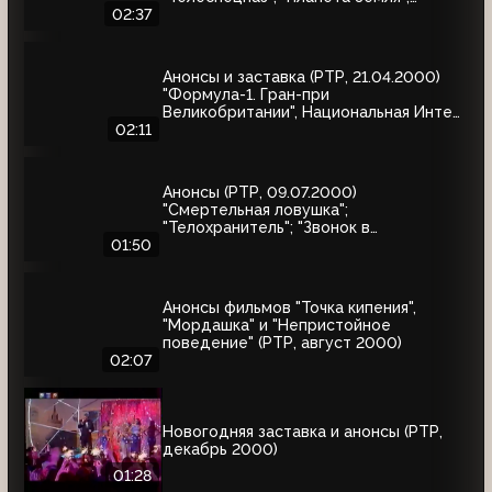
"Вести"
02:37
Анонсы и заставка (РТР, 21.04.2000)
"Формула-1. Гран-при
Великобритании", Национальная Интел
Интернет-премия-2000, Старая
02:11
квартира
Анонсы (РТР, 09.07.2000)
"Смертельная ловушка";
"Телохранитель"; "Звонок в
преисподнюю"
01:50
Анонсы фильмов "Точка кипения",
"Мордашка" и "Непристойное
поведение" (РТР, август 2000)
02:07
Новогодняя заставка и анонсы (РТР,
декабрь 2000)
01:28