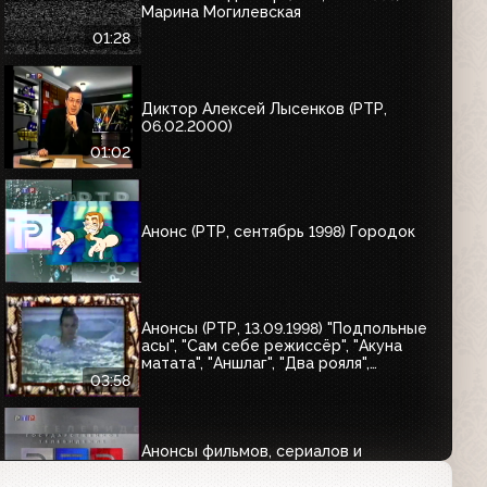
Марина Могилевская
01:28
Диктор Алексей Лысенков (РТР,
06.02.2000)
01:02
Анонс (РТР, сентябрь 1998) Городок
Анонсы (РТР, 13.09.1998) "Подпольные
асы", "Сам себе режиссёр", "Акуна
матата", "Аншлаг", "Два рояля",
"Городок", "Маски-шоу"
03:58
Анонсы фильмов, сериалов и
программ (РТР, октябрь 1998)