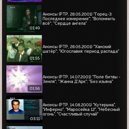
Анонсы (РТР, 28.05.2001) "Горец-3:
Последнее измерение"; "Вспомнить
всё"; "Сердце ангела"
01:49
Анонсы (РТР, 28.05.2001) "Ханский
шатёр"; "Югославия: период распада"
01:55
Анонсы (РТР, 14.07.2001) "Поле битвы -
Земля"; "Жанна Д'Арк"; "Без изьяна"
01:56
Анонсы (РТР, 14.08.2001) "Кутерьма",
"Инферно", "Маросейка 12", "Небесный
огонь", "Счастливый случай"
03:11