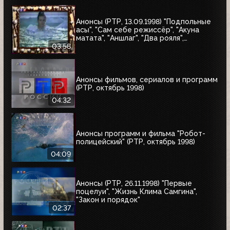
Анонсы (РТР, 13.09.1998) "Подпольные
асы", "Сам себе режиссёр", "Акуна
матата", "Аншлаг", "Два рояля",
"Городок", "Маски-шоу"
03:58
Анонсы фильмов, сериалов и программ
(РТР, октябрь 1998)
04:32
Анонсы программ и фильма "Робот-
полицейский" (РТР, октябрь 1998)
04:09
Анонсы (РТР, 26.11.1998) "Первые
поцелуи", "Жизнь Клима Самгина",
"Закон и порядок"
02:37