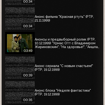
00:34
Анонс фильма "Красная ртуть" (РТР,
21.11.1999)
00:34
Анонсы и предвыборный ролик (РТР,
10.12.1999) "Урмас Отт с Владимиром
Жириновским"; "На здоровье!"; "Аншлаг.
Полный вперёд!"; юбилейный концерт
03:49
Людмилы Зыкиной; "30 лет вместе"
Анонс сериала "С новым счастьем!"
(РТР, 19.12.1999)
00:39
Анонс блока "Неделя фантастики"
(РТР, 19.12.1999)
00:35