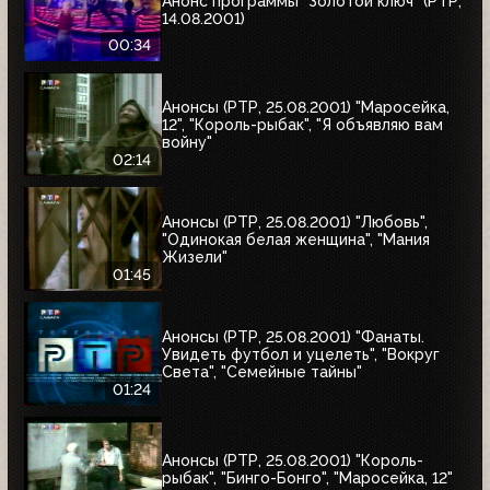
Анонс программы "Золотой ключ" (РТР,
14.08.2001)
00:34
Анонсы (РТР, 25.08.2001) "Маросейка,
12", "Король-рыбак", "Я объявляю вам
войну"
02:14
Анонсы (РТР, 25.08.2001) "Любовь",
"Одинокая белая женщина", "Мания
Жизели"
01:45
Анонсы (РТР, 25.08.2001) "Фанаты.
Увидеть футбол и уцелеть", "Вокруг
Света", "Семейные тайны"
01:24
Анонсы (РТР, 25.08.2001) "Король-
рыбак", "Бинго-Бонго", "Маросейка, 12"