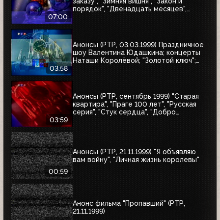
заказу", "Зимняя вишня", "Закон и
порядок", "Двенадцать месяцев",
"Приключения Иоанны", "Зимняя
07:00
вишня-2", "Зимняя вишня-3", "Колесо
любви", "Охота на бабочек", "Тот самый
Мюнхгаузен", "Жара в Лос-Анджелесе"
Анонсы (РТР, 03.03.1999) Праздничное
шоу Валентина Юдашкина; концерты
Наташи Королёвой; "Золотой ключ";
"Осторожно, двери закрываются"
03:58
Анонсы (РТР, сентябрь 1999) "Старая
квартира", "Праге 100 лет", "Русская
серия", "Стук сердца", "Добро
пожаловать, или Посторонним вход
03:59
воспрещён", "Маленький город", "Диана
и я"
Анонсы (РТР, 21.11.1999) "Я объявляю
вам войну", "Личная жизнь королевы"
00:59
Анонс фильма "Пропавший" (РТР,
21.11.1999)