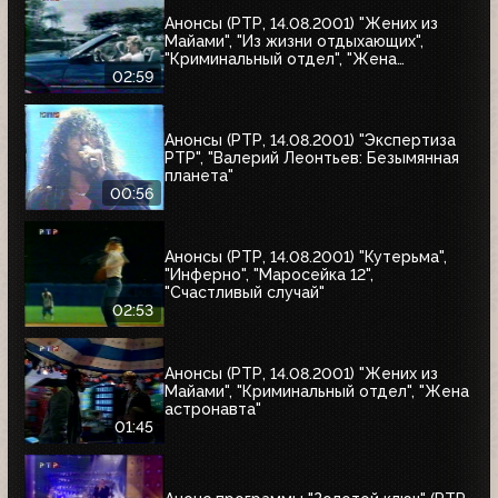
Анонсы (РТР, 14.08.2001) "Жених из
Майами", "Из жизни отдыхающих",
"Криминальный отдел", "Жена
астронавта", "Собиратель костей"
02:59
Анонсы (РТР, 14.08.2001) "Экспертиза
РТР", "Валерий Леонтьев: Безымянная
планета"
00:56
Анонсы (РТР, 14.08.2001) "Кутерьма",
"Инферно", "Маросейка 12",
"Счастливый случай"
02:53
Анонсы (РТР, 14.08.2001) "Жених из
Майами", "Криминальный отдел", "Жена
астронавта"
01:45