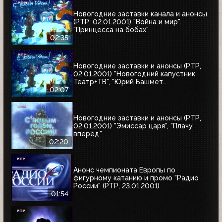
Новогодние заставки канала и анонсы
(РТР, 02.01.2001) "Война и мир".
"Принцесса на бобах"
02:35
Новогодние заставки и анонсы (РТР,
02.01.2001) "Новогодний капустник
Театр+ТВ", "Юрий Башмет
представляет", "Ефим Шифрин и его
02:07
приятели"
Новогодние заставки и анонсы (РТР,
02.01.2001) "Эмиссар царя", "Плачу
вперёд"
02:20
Анонс чемпионата Европы по
фигурному катанию и промо "Радио
России" (РТР, 23.01.2001)
01:54