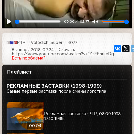
00:00
02:37
РТР
Volodich_Super
4077
5 января 2018, 02:24
Скачать
https://www.youtube.com/watch?v=fZzFBhrkeDg
Есть проблема?
Плейлист
РЕКЛАМНЫЕ ЗАСТАВКИ (1998-1999)
Самые первые заставки после смены логотипа
Рекламная заставка (РТР, 08.09.1998-
17.10.1999)
00:04