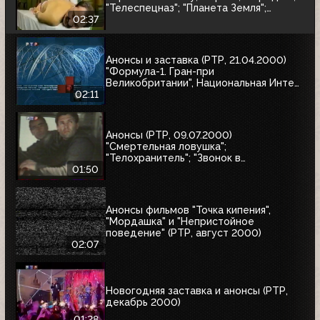
"Телеспецназ"; "Планета Земля";
"Вести"
02:37
Анонсы и заставка (РТР, 21.04.2000)
"Формула-1. Гран-при
Великобритании", Национальная Интел
Интернет-премия-2000, Старая
02:11
квартира
Анонсы (РТР, 09.07.2000)
"Смертельная ловушка";
"Телохранитель"; "Звонок в
преисподнюю"
01:50
Анонсы фильмов "Точка кипения",
"Мордашка" и "Непристойное
поведение" (РТР, август 2000)
02:07
Новогодняя заставка и анонсы (РТР,
декабрь 2000)
01:28