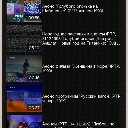
Анонс "Голубого огонька на
Шаболовке" (РТР, январь 1999)
00:56
Новогодние заставки и анонсы (РТР,
31.12.1998) Голубой огонёк; Два рояля;
Аншлаг; Новый год на Титанике; "Судья
Дредд"
05:10
Анонс фильма "Женщина в море" (РТР,
1999)
00:16
Анонс программы "Русский вагон" (РТР,
январь 1999)
00:37
Анонсы (РТР, 04.01.1999) "Любовь по