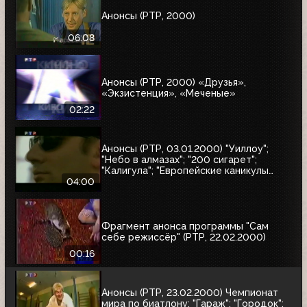
Анонсы (РТР, 2000)
06:08
Анонсы (РТР, 2000) «Друзья»,
«Экзистенция», «Меченые»
02:22
Анонсы (РТР, 03.01.2000) "Уиллоу";
"Небо в алмазах"; "200 сигарет";
"Калигула"; "Европейские каникулы
придурков"; "Эпидемия"; "Семья
04:00
напрокат"
Фрагмент анонса программы "Сам
себе режиссёр" (РТР, 22.02.2000)
00:16
Анонсы (РТР, 23.02.2000) Чемпионат
мира по биатлону; "Гараж"; "Городок";