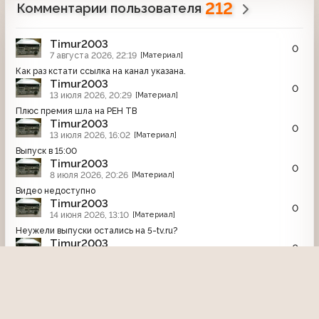
212
Комментарии пользователя
Timur2003
0
7 августа 2026, 22:19
[Материал]
Как раз кстати ссылка на канал указана.
Timur2003
0
13 июля 2026, 20:29
[Материал]
Плюс премия шла на РЕН ТВ
Timur2003
0
13 июля 2026, 16:02
[Материал]
Выпуск в 15:00
Timur2003
0
8 июля 2026, 20:26
[Материал]
Видео недоступно
Timur2003
0
14 июня 2026, 13:10
[Материал]
Неужели выпуски остались на 5-tv.ru?
Timur2003
0
6 июня 2026, 14:49
[Материал]
Программа называется Держпром-шоу.
Timur2003
0
18 мая 2026, 17:03
[Материал]
Это телерадиокомпания Братск и логотип неплохо виден.