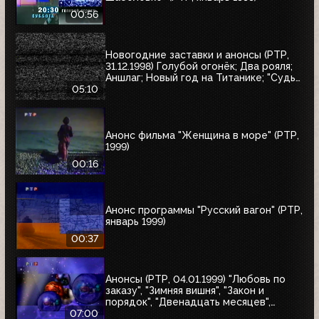
00:56
Новогодние заставки и анонсы (РТР,
31.12.1998) Голубой огонёк; Два рояля;
Аншлаг; Новый год на Титанике; "Судья
Дредд"
05:10
Анонс фильма "Женщина в море" (РТР,
1999)
00:16
Анонс программы "Русский вагон" (РТР,
январь 1999)
00:37
Анонсы (РТР, 04.01.1999) "Любовь по
заказу", "Зимняя вишня", "Закон и
порядок", "Двенадцать месяцев",
"Приключения Иоанны", "Зимняя
07:00