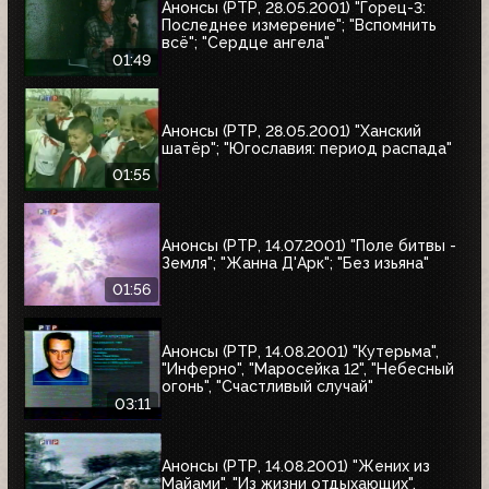
Анонсы (РТР, 28.05.2001) "Горец-3:
Последнее измерение"; "Вспомнить
всё"; "Сердце ангела"
01:49
Анонсы (РТР, 28.05.2001) "Ханский
шатёр"; "Югославия: период распада"
01:55
Анонсы (РТР, 14.07.2001) "Поле битвы -
Земля"; "Жанна Д'Арк"; "Без изьяна"
01:56
Анонсы (РТР, 14.08.2001) "Кутерьма",
"Инферно", "Маросейка 12", "Небесный
огонь", "Счастливый случай"
03:11
Анонсы (РТР, 14.08.2001) "Жених из
Майами", "Из жизни отдыхающих",