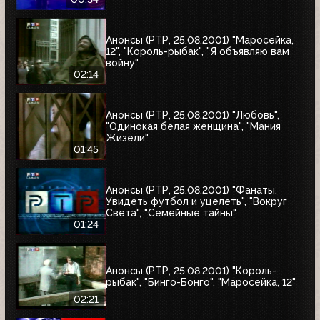
Анонсы (РТР, 25.08.2001) "Маросейка,
12", "Король-рыбак", "Я объявляю вам
войну"
02:14
Анонсы (РТР, 25.08.2001) "Любовь",
"Одинокая белая женщина", "Мания
Жизели"
01:45
Анонсы (РТР, 25.08.2001) "Фанаты.
Увидеть футбол и уцелеть", "Вокруг
Света", "Семейные тайны"
01:24
Анонсы (РТР, 25.08.2001) "Король-
рыбак", "Бинго-Бонго", "Маросейка, 12"
02:21