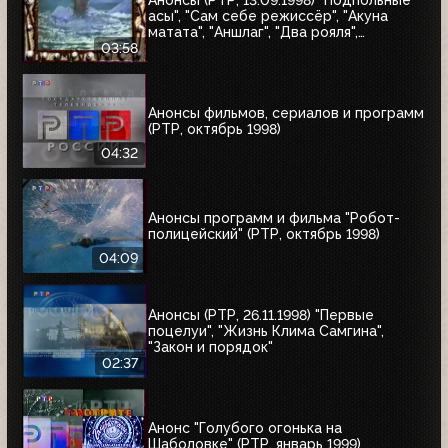
Анонсы (РТР, 13.09.1998) "Подпольные
асы", "Сам себе режиссёр", "Акуна
матата", "Аншлаг", "Два рояля",
"Городок", "Маски-шоу"
03:58
Анонсы фильмов, сериалов и программ
(РТР, октябрь 1998)
04:32
Анонсы программ и фильма "Робот-
полицейский" (РТР, октябрь 1998)
04:09
Анонсы (РТР, 26.11.1998) "Первые
поцелуи", "Жизнь Клима Самгина",
"Закон и порядок"
02:37
Анонс "Голубого огонька на
Шаболовке" (РТР, январь 1999)