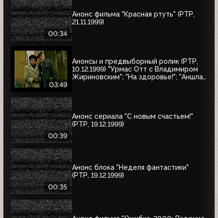
Анонс фильма "Красная ртуть" (РТР,
21.11.1999)
00:34
Анонсы и предвыборный ролик (РТР,
10.12.1999) "Урмас Отт с Владимиром
Жириновским"; "На здоровье!"; "Аншлаг.
Полный вперёд!"; юбилейный концерт
03:49
Людмилы Зыкиной; "30 лет вместе"
Анонс сериала "С новым счастьем!"
(РТР, 19.12.1999)
00:39
Анонс блока "Неделя фантастики"
(РТР, 19.12.1999)
00:35