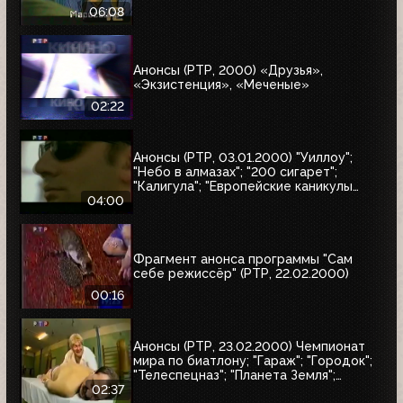
06:08
Анонсы (РТР, 2000) «Друзья»,
«Экзистенция», «Меченые»
02:22
Анонсы (РТР, 03.01.2000) "Уиллоу";
"Небо в алмазах"; "200 сигарет";
"Калигула"; "Европейские каникулы
придурков"; "Эпидемия"; "Семья
04:00
напрокат"
Фрагмент анонса программы "Сам
себе режиссёр" (РТР, 22.02.2000)
00:16
Анонсы (РТР, 23.02.2000) Чемпионат
мира по биатлону; "Гараж"; "Городок";
"Телеспецназ"; "Планета Земля";
"Вести"
02:37