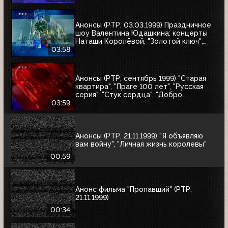
вишня-2", "Зимняя вишня-3", "Колесо
любви", "Охота на бабочек", "Тот самый
Мюнхгаузен", "Жара в Лос-Анджелесе"
Анонсы (РТР, 03.03.1999) Праздничное
шоу Валентина Юдашкина; концерты
Наташи Королёвой; "Золотой ключ";
"Осторожно, двери закрываются"
03:58
Анонсы (РТР, сентябрь 1999) "Старая
квартира", "Праге 100 лет", "Русская
серия", "Стук сердца", "Добро
пожаловать, или Посторонним вход
03:59
воспрещён", "Маленький город", "Диана
и я"
Анонсы (РТР, 21.11.1999) "Я объявляю
вам войну", "Личная жизнь королевы"
00:59
Анонс фильма "Пропавший" (РТР,
21.11.1999)
00:34