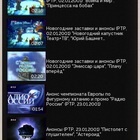
(РТР, 02.01.2001) "Война и мир".
"Принцесса на бобах"
02:35
Новогодние заставки и анонсы (РТР,
02.01.2001) "Новогодний капустник
Театр+ТВ", "Юрий Башмет
представляет", "Ефим Шифрин и его
02:07
приятели"
Новогодние заставки и анонсы (РТР,
02.01.2001) "Эмиссар царя", "Плачу
вперёд"
02:20
Анонс чемпионата Европы по
фигурному катанию и промо "Радио
России" (РТР, 23.01.2001)
01:54
Анонсы (РТР, 23.01.2001) "Пистолет с
глушителем", "Астероид"