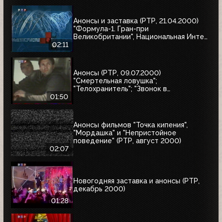
Анонсы и заставка (РТР, 21.04.2000)
"Формула-1. Гран-при
Великобритании", Национальная Интел
Интернет-премия-2000, Старая
02:11
квартира
Анонсы (РТР, 09.07.2000)
"Смертельная ловушка";
"Телохранитель"; "Звонок в
преисподнюю"
01:50
Анонсы фильмов "Точка кипения",
"Мордашка" и "Непристойное
поведение" (РТР, август 2000)
02:07
Новогодняя заставка и анонсы (РТР,
декабрь 2000)
01:28