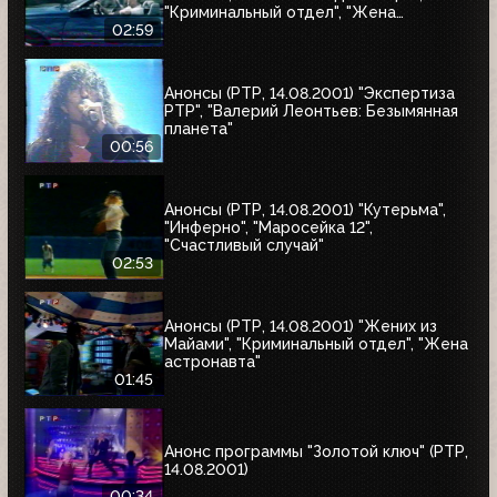
"Криминальный отдел", "Жена
астронавта", "Собиратель костей"
02:59
Анонсы (РТР, 14.08.2001) "Экспертиза
РТР", "Валерий Леонтьев: Безымянная
планета"
00:56
Анонсы (РТР, 14.08.2001) "Кутерьма",
"Инферно", "Маросейка 12",
"Счастливый случай"
02:53
Анонсы (РТР, 14.08.2001) "Жених из
Майами", "Криминальный отдел", "Жена
астронавта"
01:45
Анонс программы "Золотой ключ" (РТР,
14.08.2001)
00:34