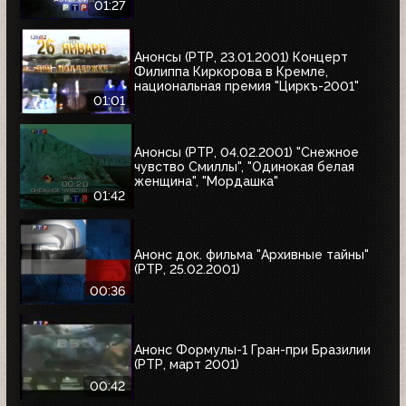
01:27
Анонсы (РТР, 23.01.2001) Концерт
Филиппа Киркорова в Кремле,
национальная премия "Циркъ-2001"
01:01
Анонсы (РТР, 04.02.2001) "Снежное
чувство Смиллы", "Одинокая белая
женщина", "Мордашка"
01:42
Анонс док. фильма "Архивные тайны"
(РТР, 25.02.2001)
00:36
Анонс Формулы-1 Гран-при Бразилии
(РТР, март 2001)
00:42