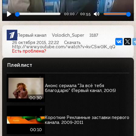
00:00
00:55
Первый канал
Volodich_Super
3187
26 октября 2015, 22:22
Скачать
http://www.youtube.com/watch?v=kvCSw0IK_qQ
Есть проблема?
Плейлист
Анонс сериала "За всё тебя
благодарю" (Первый канал, 2005)
00:30
Короткие Рекламные заставки первого
канала. 2009-2011
00:10