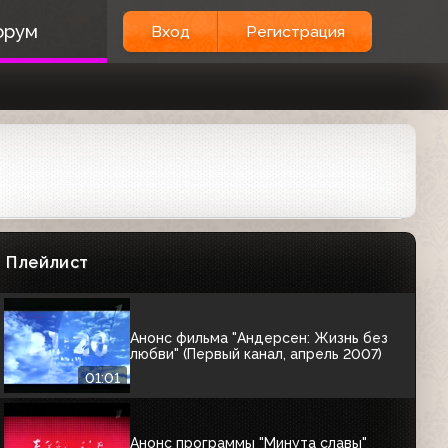
Анонс (Первый канал, декабрь 2006)
орум
Вход
Регистрация
Шоу «Две звезды»
00:46
Анонс фильма "Красотка" (Первый
канал, декабрь 2006)
00:54
Анонс программы "Цирк со звёздами"
(Первый канал, 24.03.2007)
Плейлист
00:51
Анонс фильма "Андерсен: Жизнь без
любви" (Первый канал, апрель 2007)
01:01
Анонс программы "Минута славы"