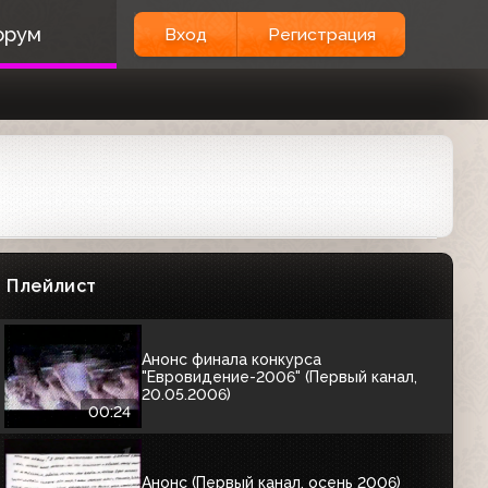
Анонс фильма "С Дона выдачи нет"
орум
Вход
Регистрация
(Первый канал, 19.04.2006)
00:41
Анонс, часы и начало новостей
(Первый канал, 20.04.2006)
01:02
Анонс программы "Весна с Иваном
Ургантом" (Первый канал, 30.04.2006)
Плейлист
00:44
Анонс финала конкурса
"Евровидение-2006" (Первый канал,
20.05.2006)
00:24
Анонс (Первый канал, осень 2006)