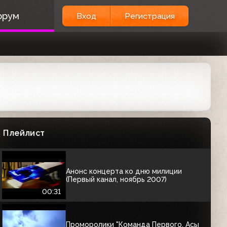
Анонс фильма "День независимости" в
орум
Вход
Регистрация
титрах (Первый канал, 12.08.2005)
00:43
Анонс отборочного матча ЧМ-2006
по футболу "Сборная Латвии -
сборная России" (Первый канал,
12.08.2005)
00:24
Анонс фильма "Грабёж" в титрах
(Первый канал, 19.07.2005)
Плейлист
00:42
Анонс концерта ко дню милиции
(Первый канал, ноябрь 2007)
00:31
Проморолики "Команда Первого. Асы