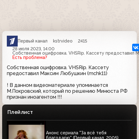
Первый канал
kstrvideo
2415
28 июля 2023, 14:00
Собственная оцифровка. VHSRip. Кассету предоставил М
Есть проблема?
Собственная оцифровка. VHSRip. Кассету
предоставил Максим Любушкин (mchk11)
! В данном видеоматериале упоминается
М.Покровский, который по решению Минюста РФ
признан иноагентом !!!
Плейлист
Анонс сериала "За всё тебя
благодарю" (Первый канал, 2005)