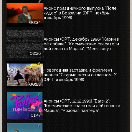
Анонс праздничного выпуска "Поле
чудес" в Бразилии (ОРТ, ноябрь-
декабрь 1996)
00:34
Анонсы (ОРТ, декабрь 1996) "Карин и
её собака", "Космические спасатели
лейтенанта Марша", "Меня зовут
Коломбо. Убийство рок-звезды",
02:26
"Змеелов"
Новогодняя заставка и фрагмент
анонса "Старые песни о главном-2"
(ОРТ, декабрь 1996)
00:58
Анонсы (ОРТ, 12.12.1996) "Багз-2";
"Космические спасатели лейтенанта
Марша"; "Розовая пантера"
01:47