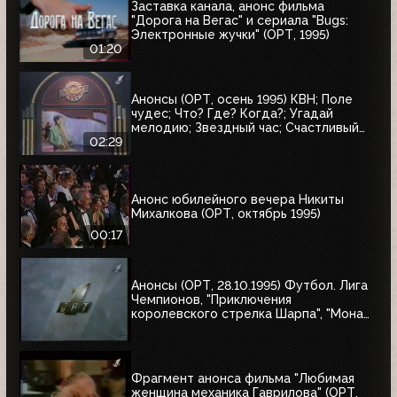
Заставка канала, анонс фильма
"Дорога на Вегас" и сериала "Bugs:
Электронные жучки" (ОРТ, 1995)
01:20
Анонсы (ОРТ, осень 1995) КВН; Поле
чудес; Что? Где? Когда?; Угадай
мелодию; Звездный час; Счастливый
случай; Брейн-ринг
02:29
Анонс юбилейного вечера Никиты
Михалкова (ОРТ, октябрь 1995)
00:17
Анонсы (ОРТ, 28.10.1995) Футбол. Лига
Чемпионов, "Приключения
королевского стрелка Шарпа", "Мона
Лиза"
Фрагмент анонса фильма "Любимая
женщина механика Гаврилова" (ОРТ,