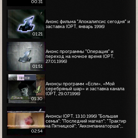
00:31
Анонс фильма "Апокалипсис сегодня" и
заставка (ОРТ, январь 1996)
01:21
Анонс программы "Операция" и
переход на ночное время (ОРТ,
27.01.1996)
01:51
Анонсы программ «Если», «Мой
серебряный шар» и заставка канала
(ОРТ, 29.07.1996)
01:30
Анонсы (ОРТ, 13.10.1996) "Большая
семья"; "Последний магнат"; "Трактир
на Пятницкой"; "Аккомпаниаторша";
"Леон"
02:54