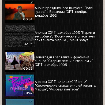
Анонс праздничного выпуска "Поле
чудес" в Бразилии (ОРТ, ноябрь-
декабрь 1996)
00:34
Анонсы (ОРТ, декабрь 1996) "Карин и
её собака", "Космические спасатели
лейтенанта Марша", "Меня зовут
Коломбо. Убийство рок-звезды",
02:26
"Змеелов"
Новогодняя заставка и фрагмент
анонса "Старые песни о главном-2"
(ОРТ, декабрь 1996)
00:58
Анонсы (ОРТ, 12.12.1996) "Багз-2";
"Космические спасатели лейтенанта
Марша"; "Розовая пантера"
01:47