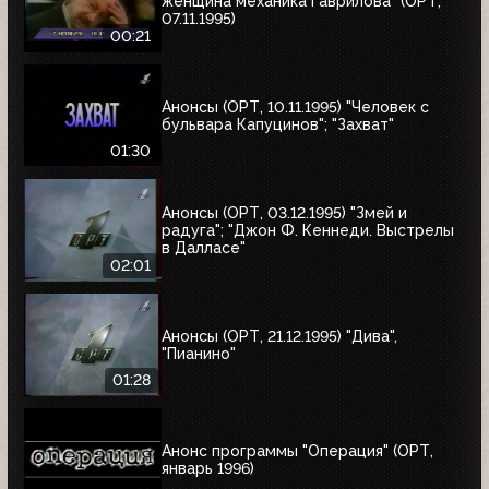
женщина механика Гаврилова" (ОРТ,
07.11.1995)
00:21
Анонсы (ОРТ, 10.11.1995) "Человек с
бульвара Капуцинов"; "Захват"
01:30
Анонсы (ОРТ, 03.12.1995) "Змей и
радуга"; "Джон Ф. Кеннеди. Выстрелы
в Далласе"
02:01
Анонсы (ОРТ, 21.12.1995) "Дива",
"Пианино"
01:28
Анонс программы "Операция" (ОРТ,
январь 1996)