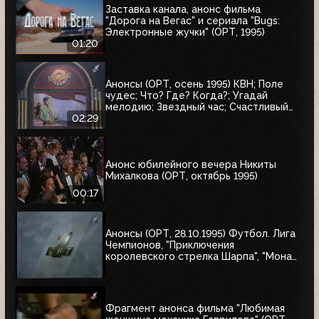
Заставка канала, анонс фильма
"Дорога на Вегас" и сериала "Bugs:
Электронные жучки" (ОРТ, 1995)
01:20
Анонсы (ОРТ, осень 1995) КВН; Поле
чудес; Что? Где? Когда?; Угадай
мелодию; Звездный час; Счастливый
случай; Брейн-ринг
02:29
Анонс юбилейного вечера Никиты
Михалкова (ОРТ, октябрь 1995)
00:17
Анонсы (ОРТ, 28.10.1995) Футбол. Лига
Чемпионов, "Приключения
королевского стрелка Шарпа", "Мона
Лиза"
Фрагмент анонса фильма "Любимая