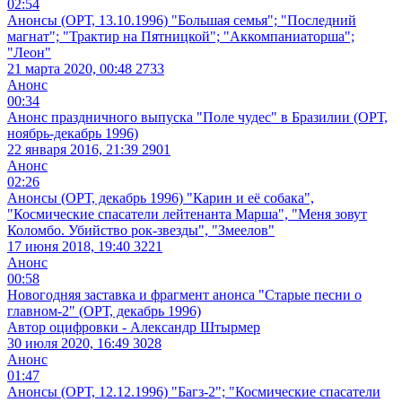
02:54
Анонсы (ОРТ, 13.10.1996) "Большая семья"; "Последний
магнат"; "Трактир на Пятницкой"; "Аккомпаниаторша";
"Леон"
21 марта 2020, 00:48
2733
Анонс
00:34
Анонс праздничного выпуска "Поле чудес" в Бразилии (ОРТ,
ноябрь-декабрь 1996)
22 января 2016, 21:39
2901
Анонс
02:26
Анонсы (ОРТ, декабрь 1996) "Карин и её собака",
"Космические спасатели лейтенанта Марша", "Меня зовут
Коломбо. Убийство рок-звезды", "Змеелов"
17 июня 2018, 19:40
3221
Анонс
00:58
Новогодняя заставка и фрагмент анонса "Старые песни о
главном-2" (ОРТ, декабрь 1996)
Автор оцифровки - Александр Штырмер
30 июля 2020, 16:49
3028
Анонс
01:47
Анонсы (ОРТ, 12.12.1996) "Багз-2"; "Космические спасатели