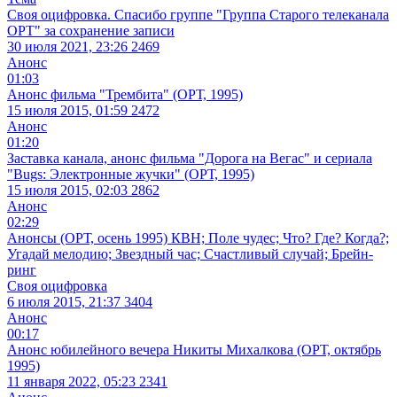
Своя оцифровка. Спасибо группе "Группа Старого телеканала
ОРТ" за сохранение записи
30 июля 2021, 23:26
2469
Анонс
01:03
Анонс фильма "Трембита" (ОРТ, 1995)
15 июля 2015, 01:59
2472
Анонс
01:20
Заставка канала, анонс фильма "Дорога на Вегас" и сериала
"Bugs: Электронные жучки" (ОРТ, 1995)
15 июля 2015, 02:03
2862
Анонс
02:29
Анонсы (ОРТ, осень 1995) КВН; Поле чудес; Что? Где? Когда?;
Угадай мелодию; Звездный час; Счастливый случай; Брейн-
ринг
Своя оцифровка
6 июля 2015, 21:37
3404
Анонс
00:17
Анонс юбилейного вечера Никиты Михалкова (ОРТ, октябрь
1995)
11 января 2022, 05:23
2341