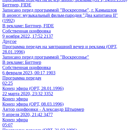
Биттнер, FIDE
Записано перед программой "Воскресенье", г. Камышлов
В анонсе: музыкальный фильм-пародия "Два капитана II"
(1992)
В рекламе: Биттнер, FIDE
Собственная оцифровка
9 ноября 2022, 17:52
2137
Другое
Программа передач на завтрашний вечер и реклама (ОРТ,
28.01.1996)
Записано перед программой "Воскресенье"
В рекламе: Биттнер
Собственная оцифровка
6 февраля 2023, 00:17
1903
Программа передач
02:25
Конец эфира (ОРТ, 28.01.1996)
22 марта 2020, 23:32
3352
Конец эфира
Конец эфира (ОРТ, 08.03.1996)
Автор оцифровки - Александр Штырмер
9 апреля 2020, 21:42
3477
Конец эфира
05:07