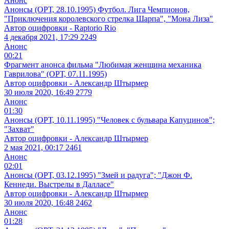
Анонс
Анонсы (ОРТ, 28.10.1995) Футбол. Лига Чемпионов,
"Приключения королевского стрелка Шарпа", "Мона Лиза"
Автор оцифровки - Raptorio Rio
4 декабря 2021, 17:29
2249
Анонс
00:21
Фрагмент анонса фильма "Любимая женщина механика
Гаврилова" (ОРТ, 07.11.1995)
Автор оцифровки - Александр Штырмер
30 июля 2020, 16:49
2779
Анонс
01:30
Анонсы (ОРТ, 10.11.1995) "Человек с бульвара Капуцинов";
"Захват"
Автор оцифровки - Александр Штырмер
2 мая 2021, 00:17
2461
Анонс
02:01
Анонсы (ОРТ, 03.12.1995) "Змей и радуга"; "Джон Ф.
Кеннеди. Выстрелы в Далласе"
Автор оцифровки - Александр Штырмер
30 июля 2020, 16:48
2462
Анонс
01:28