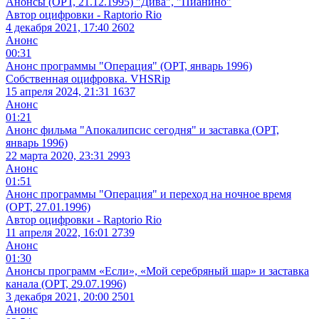
Анонсы (ОРТ, 21.12.1995) "Дива", "Пианино"
Автор оцифровки - Raptorio Rio
4 декабря 2021, 17:40
2602
Анонс
00:31
Анонс программы "Операция" (ОРТ, январь 1996)
Собственная оцифровка. VHSRip
15 апреля 2024, 21:31
1637
Анонс
01:21
Анонс фильма "Апокалипсис сегодня" и заставка (ОРТ,
январь 1996)
22 марта 2020, 23:31
2993
Анонс
01:51
Анонс программы "Операция" и переход на ночное время
(ОРТ, 27.01.1996)
Автор оцифровки - Raptorio Rio
11 апреля 2022, 16:01
2739
Анонс
01:30
Анонсы программ «Если», «Мой серебряный шар» и заставка
канала (ОРТ, 29.07.1996)
3 декабря 2021, 20:00
2501
Анонс