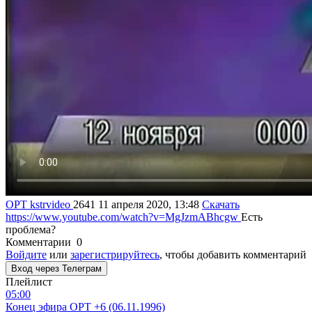
ОРТ
kstrvideo
2641
11 апреля 2020, 13:48
Скачать
https://www.youtube.com/watch?v=MgJzmABhcgw
Есть
проблема?
Комментарии
0
Войдите
или
зарегистрируйтесь
, чтобы добавить комментарий
Вход через Телеграм
Плейлист
05:00
Конец эфира ОРТ +6 (06.11.1996)