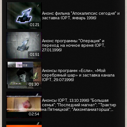
Анонс фильма "Апокалипсис сегодня" и
заставка (ОРТ, январь 1996)
01:21
Анонс программы "Операция" и
переход на ночное время (ОРТ,
27.01.1996)
01:51
Анонсы программ «Если», «Мой
серебряный шар» и заставка канала
(ОРТ, 29.07.1996)
01:30
Анонсы (ОРТ, 13.10.1996) "Большая
семья"; "Последний магнат"; "Трактир
на Пятницкой"; "Аккомпаниаторша";
"Леон"
02:54