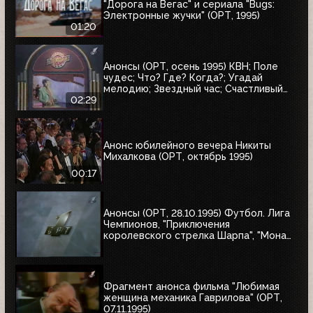
"Дорога на Вегас" и сериала "Bugs:
Электронные жучки" (ОРТ, 1995)
01:20
Анонсы (ОРТ, осень 1995) КВН; Поле
чудес; Что? Где? Когда?; Угадай
мелодию; Звездный час; Счастливый
случай; Брейн-ринг
02:29
Анонс юбилейного вечера Никиты
Михалкова (ОРТ, октябрь 1995)
00:17
Анонсы (ОРТ, 28.10.1995) Футбол. Лига
Чемпионов, "Приключения
королевского стрелка Шарпа", "Мона
Лиза"
Фрагмент анонса фильма "Любимая
женщина механика Гаврилова" (ОРТ,
07.11.1995)