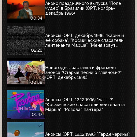
Анонс праздничного выпуска "Поле
чудес" в Бразилии (ОРТ, ноябрь-
декабрь 1996)
00:34
Анонсы (ОРТ, декабрь 1996) "Карин и
её собака", "Космические спасатели
лейтенанта Марша", "Меня зовут
Коломбо. Убийство рок-звезды",
02:26
"Змеелов"
Новогодняя заставка и фрагмент
анонса "Старые песни о главном-2"
(ОРТ, декабрь 1996)
00:58
Анонсы (ОРТ, 12.12.1996) "Багз-2";
"Космические спасатели лейтенанта
Марша"; "Розовая пантера"
01:47
Анонсы (ОРТ, 12.12.1996) "Гардемарины";