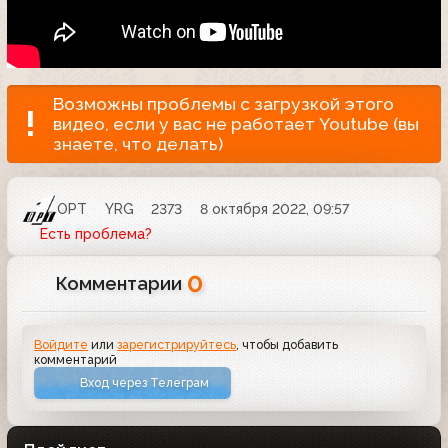
Возможны проблемы с загрузкой этого
видео, если у вас не работает Youtube (вы
знаете, что делать)
ОРТ
YRG
2373
8 октября 2022, 09:57
Есть проблема?
0
Комментарии
Войдите
или
зарегистрируйтесь
, чтобы добавить
комментарий
Вход через Телеграм