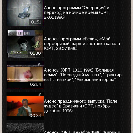
Анонс программы "Операция" и
переход на ночное время (ОРТ,
27.01.1996)
01:51
Анонсы программ «Если», «Мой
серебряный шар» и заставка канала
(ОРТ, 29.07.1996)
01:30
Анонсы (ОРТ, 13.10.1996) "Большая
семья"; "Последний магнат"; "Трактир
на Пятницкой"; "Аккомпаниаторша";
"Леон"
02:54
Анонс праздничного выпуска "Поле
чудес" в Бразилии (ОРТ, ноябрь-
декабрь 1996)
00:34
Анонсы (ОРТ, декабрь 1996) "Карин и