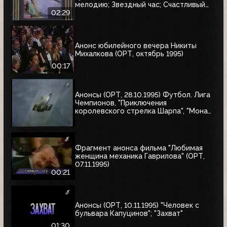
мелодию; Звездный час; Счастливый
случай; Брейн-ринг
02:29
Анонс юбилейного вечера Никиты
Михалкова (ОРТ, октябрь 1995)
00:17
Анонсы (ОРТ, 28.10.1995) Футбол. Лига
Чемпионов, "Приключения
королевского стрелка Шарпа", "Мона
Лиза"
Фрагмент анонса фильма "Любимая
женщина механика Гаврилова" (ОРТ,
07.11.1995)
00:21
Анонсы (ОРТ, 10.11.1995) "Человек с
бульвара Капуцинов"; "Захват"
01:30