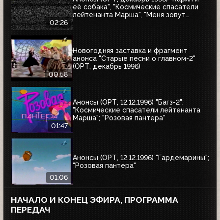
её собака", "Космические спасатели
лейтенанта Марша", "Меня зовут
Коломбо. Убийство рок-звезды",
02:26
"Змеелов"
Новогодняя заставка и фрагмент
анонса "Старые песни о главном-2"
(ОРТ, декабрь 1996)
00:58
Анонсы (ОРТ, 12.12.1996) "Багз-2";
"Космические спасатели лейтенанта
Марша"; "Розовая пантера"
01:47
Анонсы (ОРТ, 12.12.1996) "Гардемарины";
"Розовая пантера"
01:06
НАЧАЛО И КОНЕЦ ЭФИРА, ПРОГРАММА
ПЕРЕДАЧ