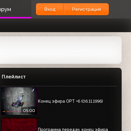
орум
Вход
Регистрация
Плейлист
Конец эфира ОРТ +6 (06.11.1996)
05:00
Программа передач, конец эфира