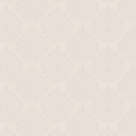
Анонс юбилейного вечера Никиты
Михалкова (ОРТ, октябрь 1995)
00:17
Анонсы (ОРТ, 28.10.1995) Футбол. Лига
Чемпионов, "Приключения
королевского стрелка Шарпа", "Мона
Лиза"
Фрагмент анонса фильма "Любимая
женщина механика Гаврилова" (ОРТ,
07.11.1995)
00:21
Анонсы (ОРТ, 10.11.1995) "Человек с
бульвара Капуцинов"; "Захват"
01:30
Анонсы (ОРТ, 03.12.1995) "Змей и