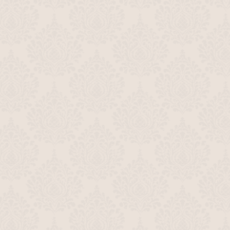
радуга"; "Джон Ф. Кеннеди. Выстрелы
в Далласе"
02:01
Анонсы (ОРТ, 21.12.1995) "Дива",
"Пианино"
01:28
Анонс программы "Операция" (ОРТ,
январь 1996)
00:31
Анонс фильма "Апокалипсис сегодня"
и заставка (ОРТ, январь 1996)
01:21
Анонс программы "Операция" и
переход на ночное время (ОРТ,
27.01.1996)