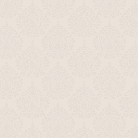
Анонсы (ОРТ, 1995) Час-Пик, Москва
Кремль, Один на Один, Тема
01:31
Анонс фильма "Трембита" (ОРТ, 1995)
01:03
Заставка канала, анонс фильма
"Дорога на Вегас" и сериала "Bugs:
Электронные жучки" (ОРТ, 1995)
01:20
Анонсы (ОРТ, осень 1995) КВН; Поле
чудес; Что? Где? Когда?; Угадай
мелодию; Звездный час; Счастливый
случай; Брейн-ринг
02:29