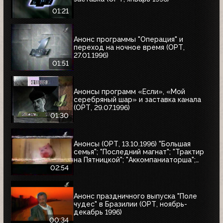
01:21
Анонс программы "Операция" и
переход на ночное время (ОРТ,
27.01.1996)
01:51
Анонсы программ «Если», «Мой
серебряный шар» и заставка канала
(ОРТ, 29.07.1996)
01:30
Анонсы (ОРТ, 13.10.1996) "Большая
семья"; "Последний магнат"; "Трактир
на Пятницкой"; "Аккомпаниаторша";
"Леон"
02:54
Анонс праздничного выпуска "Поле
чудес" в Бразилии (ОРТ, ноябрь-
декабрь 1996)
00:34