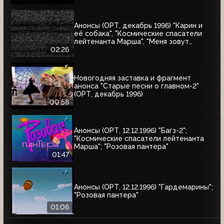
Анонсы (ОРТ, декабрь 1996) "Карин и
её собака", "Космические спасатели
лейтенанта Марша", "Меня зовут
Коломбо. Убийство рок-звезды",
02:26
"Змеелов"
Новогодняя заставка и фрагмент
анонса "Старые песни о главном-2"
(ОРТ, декабрь 1996)
00:58
Анонсы (ОРТ, 12.12.1996) "Багз-2";
"Космические спасатели лейтенанта
Марша"; "Розовая пантера"
01:47
Анонсы (ОРТ, 12.12.1996) "Гардемарины";
"Розовая пантера"
01:06