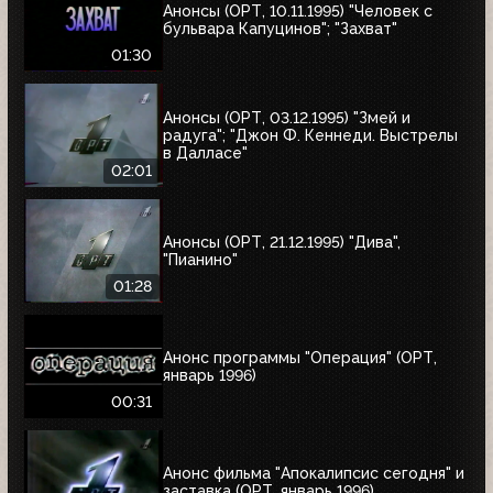
Анонсы (ОРТ, 10.11.1995) "Человек с
бульвара Капуцинов"; "Захват"
01:30
Анонсы (ОРТ, 03.12.1995) "Змей и
радуга"; "Джон Ф. Кеннеди. Выстрелы
в Далласе"
02:01
Анонсы (ОРТ, 21.12.1995) "Дива",
"Пианино"
01:28
Анонс программы "Операция" (ОРТ,
январь 1996)
00:31
Анонс фильма "Апокалипсис сегодня" и
заставка (ОРТ, январь 1996)