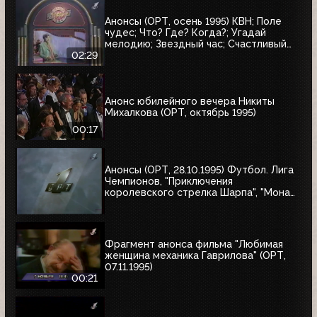
Анонсы (ОРТ, осень 1995) КВН; Поле
чудес; Что? Где? Когда?; Угадай
мелодию; Звездный час; Счастливый
случай; Брейн-ринг
02:29
Анонс юбилейного вечера Никиты
Михалкова (ОРТ, октябрь 1995)
00:17
Анонсы (ОРТ, 28.10.1995) Футбол. Лига
Чемпионов, "Приключения
королевского стрелка Шарпа", "Мона
Лиза"
Фрагмент анонса фильма "Любимая
женщина механика Гаврилова" (ОРТ,
07.11.1995)
00:21