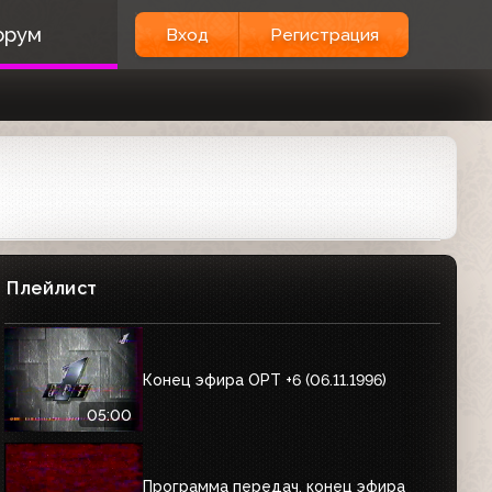
орум
Вход
Регистрация
Плейлист
Конец эфира ОРТ +6 (06.11.1996)
05:00
Программа передач, конец эфира