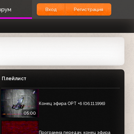
орум
Вход
Регистрация
Плейлист
Конец эфира ОРТ +6 (06.11.1996)
05:00
Программа передач, конец эфира