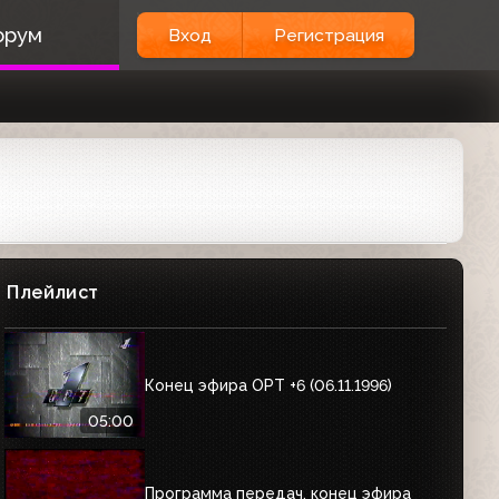
орум
Вход
Регистрация
Плейлист
Конец эфира ОРТ +6 (06.11.1996)
05:00
Программа передач, конец эфира