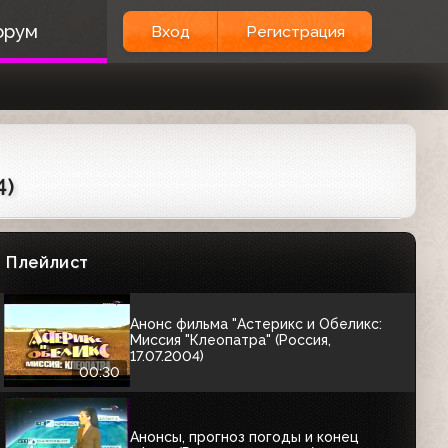
Анонс фильма "Банды Нью-Йорка"
орум
Вход
Регистрация
(Россия, 02.01.2004)
01:10
Анонсы (Россия, 07.04.2004) "Честный
детектив: Нулевой выигрыш";
"Исторические хроники с Николаем
Сванидзе"
01:14
4)
Анонс фильма "Звезда" и заставка
(Россия, 09.05.2004)
Плейлист
00:45
Анонс фильма "Астерикс и Обеликс:
Миссия "Клеопатра" (Россия,
17.07.2004)
00:30
Анонсы, прогноз погоды и конец