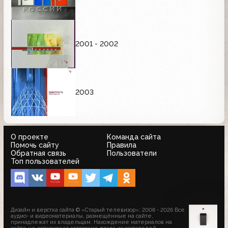
2001 - 2002
2003
О проекте
Команда сайта
Помочь сайту
Правила
Обратная связь
Пользователи
Топ пользователей
Дизайн и верстка сайта © «Старый телевизор»; 2008 - 2026 Все
аудио- и видеоматериалы, размещённые на сайте,
принадлежат их владельцам. Нахождение материалов на
сайте не оспаривает авторские права их создателей.