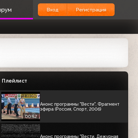
Прогноз погоды и конец эфира
орум
Вход
Регистрация
(Россия, 01.10.2005) г. Хабаровск
06:06
Рестарт эфира и начало программы
"Доброе утро, Россия!" (Россия,
13.10.2005)
03:19
Анонс "Голубого огонька на
Шаболовке" (Россия, 28.12.2005)
Плейлист
Анонс программы "Вести", Фрагмент
эфира (Россия, Спорт, 2006)
00:52
Анонс программы "Вести. Дежурная