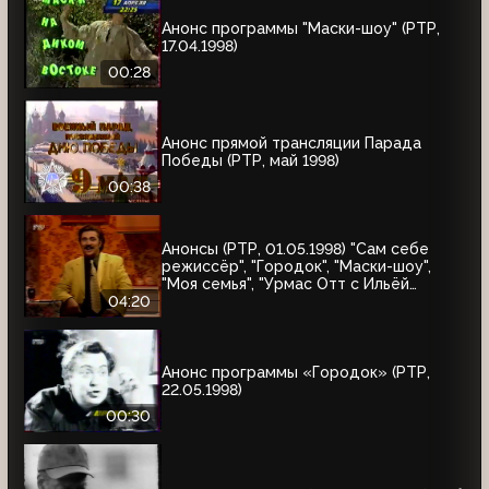
Анонс программы "Маски-шоу" (РТР,
17.04.1998)
00:28
Анонс прямой трансляции Парада
Победы (РТР, май 1998)
00:38
Анонсы (РТР, 01.05.1998) "Сам себе
режиссёр", "Городок", "Маски-шоу",
"Моя семья", "Урмас Отт с Ильёй
Глазуновым", "Юбилей в кругу друзей",
04:20
"10 лет дома Валентина Юдашкина"
Анонс программы «Городок» (РТР,
22.05.1998)
00:30