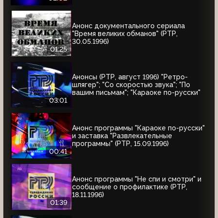
Анонс документального сериала
"Время великих обманов" (РТР,
30.05.1996)
01:25
Анонсы (РТР, август 1996) "Ретро-
шлягер"; "Со скоростью звука"; "По
вашим письмам"; "Караоке по-русски"
03:01
Анонс программы "Караоке по-русски"
и заставка "Развлекательные
программы" (РТР, 15.09.1996)
00:41
Анонс программы "Не спи и смотри" и
сообщение о профилактике (РТР,
18.11.1996)
01:39