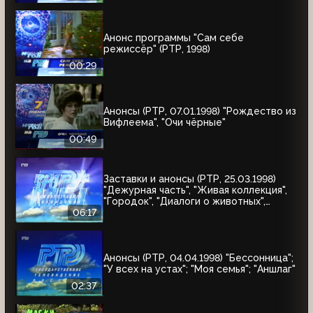
Анонс программы "Сам себе
режиссёр" (РТР, 1998)
00:29
Анонсы (РТР, 07.01.1998) "Рождество из
Вифлеема", "Очи чёрные"
00:49
Заставки и анонсы (РТР, 25.03.1998)
"Дежурная часть", "Живая коллекция",
"Городок", "Диалоги о животных",
"Урмас Отт с...", "Юбилей в кругу
06:17
друзей"
Анонсы (РТР, 04.04.1998) "Бессонница";
"У всех на устах"; "Моя семья"; "Аншлаг"
02:37