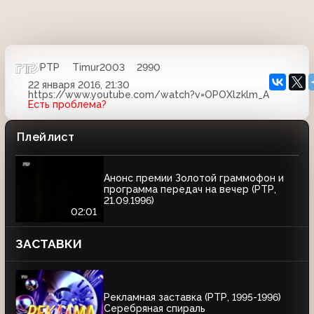
РТР
Timur2003
2990
22 января 2016, 21:30
https://www.youtube.com/watch?v=OPOXlzklm_A
Есть проблема?
Плейлист
Анонс премии Золотой граммофон и
программа передач на вечер (РТР,
21.09.1996)
02:01
ЗАСТАВКИ
Рекламная заставка (РТР, 1995-1996)
Серебряная спираль