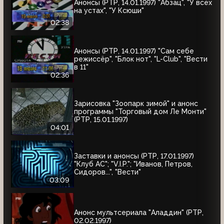
Анонсы (РТР, 14.01.1997) "Абзац", "У всех
на устах", "У Ксюши"
02:38
Анонсы (РТР, 14.01.1997) "Сам себе
режиссёр", "Блок нот", "L-Club", "Вести
в 11"
02:36
Зарисовка "Зоопарк зимой" и анонс
программы "Торговый дом Ле Монти"
(РТР, 15.01.1997)
04:01
Заставки и анонсы (РТР, 17.01.1997)
"Клуб АС"; "V.I.P."; "Иванов, Петров,
Сидоров...", "Вести"
03:09
Анонс мультсериала "Аладдин" (РТР,
02.02.1997)