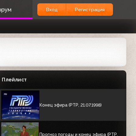
Фрагмент конца эфира (РТР,
орум
Вход
Регистрация
17.09.1996)
00:24
Конец эфира (РТР, 22.11.1997-
07.09.1998)
01:01
Конец эфира (РТР, 31.12.1997)
Плейлист
05:00
Конец эфира (РТР, 21.07.1998)
Прогноз погоды и конец эфира (РТР,