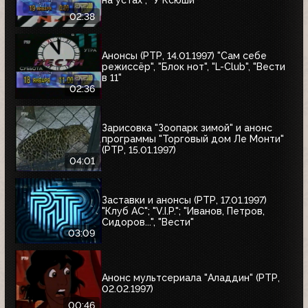
02:38
Анонсы (РТР, 14.01.1997) "Сам себе
режиссёр", "Блок нот", "L-Club", "Вести
в 11"
02:36
Зарисовка "Зоопарк зимой" и анонс
программы "Торговый дом Ле Монти"
(РТР, 15.01.1997)
04:01
Заставки и анонсы (РТР, 17.01.1997)
"Клуб АС"; "V.I.P."; "Иванов, Петров,
Сидоров...", "Вести"
03:09
Анонс мультсериала "Аладдин" (РТР,
02.02.1997)
00:46