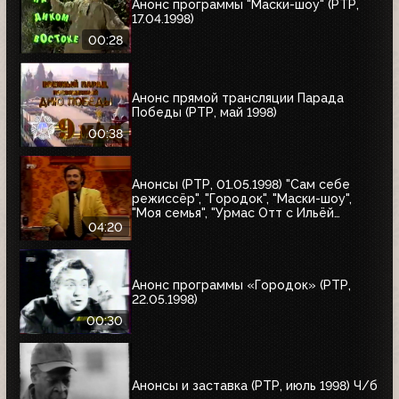
Анонс программы "Маски-шоу" (РТР,
17.04.1998)
00:28
Анонс прямой трансляции Парада
Победы (РТР, май 1998)
00:38
Анонсы (РТР, 01.05.1998) "Сам себе
режиссёр", "Городок", "Маски-шоу",
"Моя семья", "Урмас Отт с Ильёй
Глазуновым", "Юбилей в кругу друзей",
04:20
"10 лет дома Валентина Юдашкина"
Анонс программы «Городок» (РТР,
22.05.1998)
00:30
Анонсы и заставка (РТР, июль 1998) Ч/б