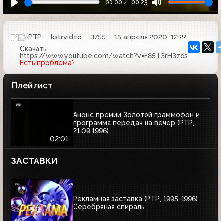
00:00
00:23
РТР
kstrvideo
3755
15 апреля 2020, 12:27
Скачать
https://www.youtube.com/watch?v=F85T3rH3zds
Есть проблема?
Плейлист
Анонс премии Золотой граммофон и
программа передач на вечер (РТР,
21.09.1996)
02:01
ЗАСТАВКИ
Рекламная заставка (РТР, 1995-1996)
Серебряная спираль