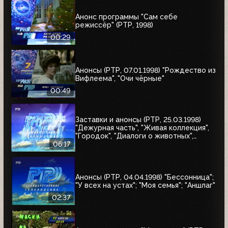
Анонс программы "Сам себе
режиссёр" (РТР, 1998)
00:29
Анонсы (РТР, 07.01.1998) "Рождество из
Вифлеема", "Очи чёрные"
00:49
Заставки и анонсы (РТР, 25.03.1998)
"Дежурная часть", "Живая коллекция",
"Городок", "Диалоги о животных",
"Урмас Отт с...", "Юбилей в кругу
06:17
друзей"
Анонсы (РТР, 04.04.1998) "Бессонница";
"У всех на устах"; "Моя семья"; "Аншлаг"
02:37