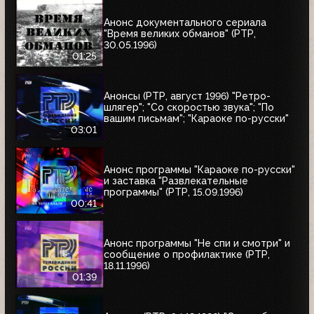
Анонс документального сериала
"Время великих обманов" (РТР,
30.05.1996)
01:25
Анонсы (РТР, август 1996) "Ретро-
шлягер"; "Со скоростью звука"; "По
вашим письмам"; "Караоке по-русски"
03:01
Анонс программы "Караоке по-русски"
и заставка "Развлекательные
программы" (РТР, 15.09.1996)
00:41
Анонс программы "Не спи и смотри" и
сообщение о профилактике (РТР,
18.11.1996)
01:39