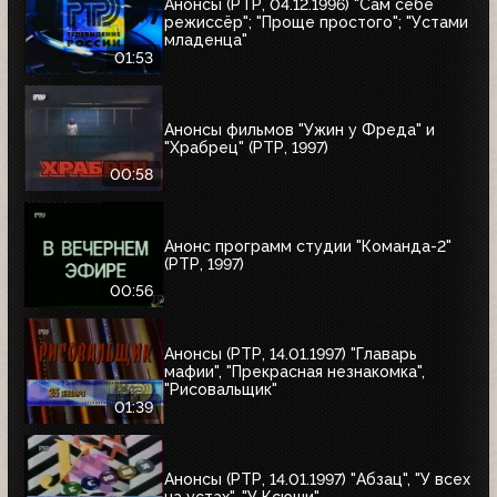
Анонсы (РТР, 04.12.1996) "Сам себе
режиссёр"; "Проще простого"; "Устами
младенца"
01:53
Анонсы фильмов "Ужин у Фреда" и
"Храбрец" (РТР, 1997)
00:58
Анонс программ студии "Команда-2"
(РТР, 1997)
00:56
Анонсы (РТР, 14.01.1997) "Главарь
мафии", "Прекрасная незнакомка",
"Рисовальщик"
01:39
Анонсы (РТР, 14.01.1997) "Абзац", "У всех
на устах", "У Ксюши"