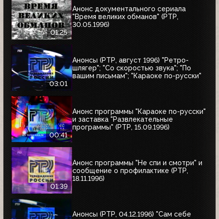
Анонс документального сериала
"Время великих обманов" (РТР,
30.05.1996)
01:25
Анонсы (РТР, август 1996) "Ретро-
шлягер"; "Со скоростью звука"; "По
вашим письмам"; "Караоке по-русски"
03:01
Анонс программы "Караоке по-русски"
и заставка "Развлекательные
программы" (РТР, 15.09.1996)
00:41
Анонс программы "Не спи и смотри" и
сообщение о профилактике (РТР,
18.11.1996)
01:39
Анонсы (РТР, 04.12.1996) "Сам себе