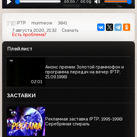
00:00
00:09
РТР
murmeow
3841
7 августа 2020, 21:32
Скачать
Есть проблема?
Плейлист
Анонс премии Золотой граммофон и
программа передач на вечер (РТР,
21.09.1996)
02:01
ЗАСТАВКИ
Рекламная заставка (РТР, 1995-1996)
Серебряная спираль