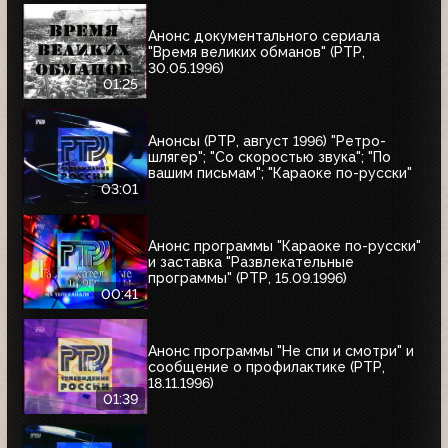
Анонс документального сериала
"Время великих обманов" (РТР,
30.05.1996)
01:25
Анонсы (РТР, август 1996) "Ретро-
шлягер"; "Со скоростью звука"; "По
вашим письмам"; "Караоке по-русски"
03:01
Анонс программы "Караоке по-русски"
и заставка "Развлекательные
программы" (РТР, 15.09.1996)
00:41
Анонс программы "Не спи и смотри" и
сообщение о профилактике (РТР,
18.11.1996)
01:39