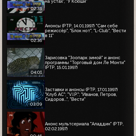
на устах", "У Ксюши"
02:38
Анонсы (РТР, 14.01.1997) "Сам себе
режиссёр", "Блок нот", "L-Club", "Вести
в 11"
02:36
Зарисовка "Зоопарк зимой" и анонс
программы "Торговый дом Ле Монти"
(РТР, 15.01.1997)
04:01
Заставки и анонсы (РТР, 17.01.1997)
"Клуб АС"; "V.I.P."; "Иванов, Петров,
Сидоров...", "Вести"
03:09
Анонс мультсериала "Аладдин" (РТР,
02.02.1997)
00:46