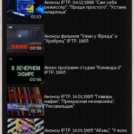
Анонсы (РТР, 04.12.1996) "Сам себе
режиссёр"; "Проще простого"; "Устами
младенца"
01:53
Анонсы фильмов "Ужин у Фреда" и
"Храбрец" (РТР, 1997)
00:58
Анонс программ студии "Команда-2"
(РТР, 1997)
00:56
Анонсы (РТР, 14.01.1997) "Главарь
мафии", "Прекрасная незнакомка",
"Рисовальщик"
01:39
Анонсы (РТР, 14.01.1997) "Абзац", "У всех