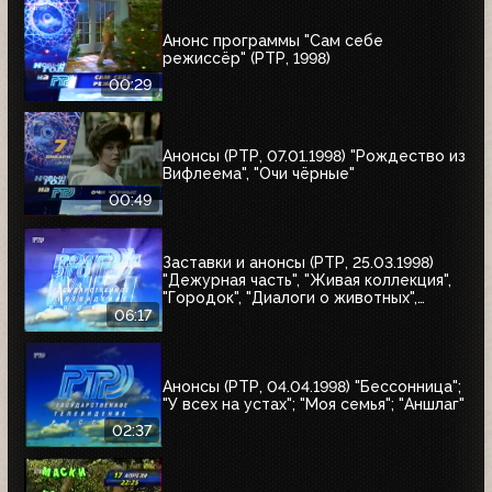
Анонс программы "Сам себе
режиссёр" (РТР, 1998)
00:29
Анонсы (РТР, 07.01.1998) "Рождество из
Вифлеема", "Очи чёрные"
00:49
Заставки и анонсы (РТР, 25.03.1998)
"Дежурная часть", "Живая коллекция",
"Городок", "Диалоги о животных",
"Урмас Отт с...", "Юбилей в кругу
06:17
друзей"
Анонсы (РТР, 04.04.1998) "Бессонница";
"У всех на устах"; "Моя семья"; "Аншлаг"
02:37