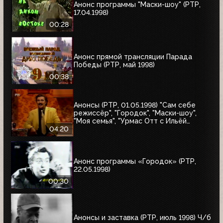
Анонс программы "Маски-шоу" (РТР,
17.04.1998)
00:28
Анонс прямой трансляции Парада
Победы (РТР, май 1998)
00:38
Анонсы (РТР, 01.05.1998) "Сам себе
режиссёр", "Городок", "Маски-шоу",
"Моя семья", "Урмас Отт с Ильёй
Глазуновым", "Юбилей в кругу друзей",
04:20
"10 лет дома Валентина Юдашкина"
Анонс программы «Городок» (РТР,
22.05.1998)
00:30
Анонсы и заставка (РТР, июль 1998) Ч/б