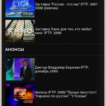
Заставка "Россия - это мы" (РТР, 1997-
1998) Девочка
00:20
Заставка 'Кино для тех, кто любит
кино' (РТР, 1998)
00:07
АНОНСЫ
Диктор Владимир Березин (РТР,
декабрь 1995)
Анонсы (РТР, 1996) "Проще простого",
"Караоке по-русски", "У Ксюши"
02:02