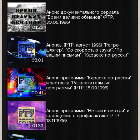
Анонс документального сериала
"Время великих обманов" (РТР,
30.05.1996)
01:25
Анонсы (РТР, август 1996) "Ретро-
шлягер"; "Со скоростью звука"; "По
вашим письмам"; "Караоке по-русски"
03:01
Анонс программы "Караоке по-русски"
и заставка "Развлекательные
программы" (РТР, 15.09.1996)
00:41
Анонс программы "Не спи и смотри" и
сообщение о профилактике (РТР,
18.11.1996)
01:39