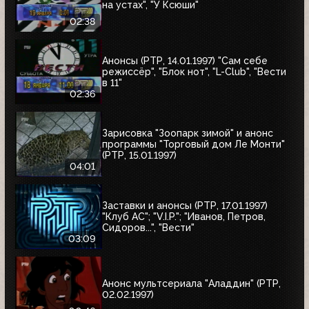
на устах", "У Ксюши"
02:38
Анонсы (РТР, 14.01.1997) "Сам себе
режиссёр", "Блок нот", "L-Club", "Вести
в 11"
02:36
Зарисовка "Зоопарк зимой" и анонс
программы "Торговый дом Ле Монти"
(РТР, 15.01.1997)
04:01
Заставки и анонсы (РТР, 17.01.1997)
"Клуб АС"; "V.I.P."; "Иванов, Петров,
Сидоров...", "Вести"
03:09
Анонс мультсериала "Аладдин" (РТР,
02.02.1997)