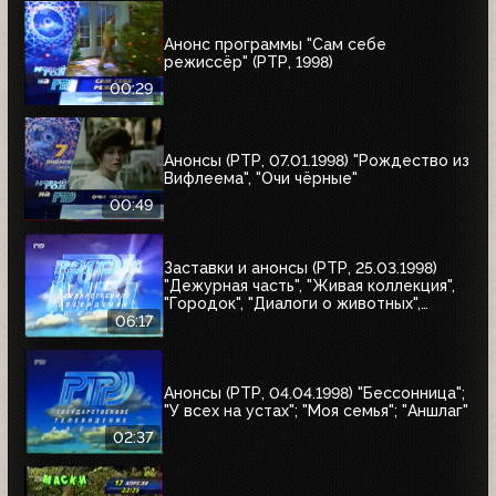
Анонс программы "Сам себе
режиссёр" (РТР, 1998)
00:29
Анонсы (РТР, 07.01.1998) "Рождество из
Вифлеема", "Очи чёрные"
00:49
Заставки и анонсы (РТР, 25.03.1998)
"Дежурная часть", "Живая коллекция",
"Городок", "Диалоги о животных",
"Урмас Отт с...", "Юбилей в кругу
06:17
друзей"
Анонсы (РТР, 04.04.1998) "Бессонница";
"У всех на устах"; "Моя семья"; "Аншлаг"
02:37