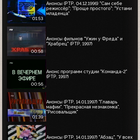
Анонсы (РТР, 04.12.1996) "Сам себе
режиссёр"; "Проще простого"; "Устами
младенца"
01:53
Анонсы фильмов "Ужин у Фреда" и
"Храбрец" (РТР, 1997)
00:58
Анонс программ студии "Команда-2"
(РТР, 1997)
00:56
Анонсы (РТР, 14.01.1997) "Главарь
мафии", "Прекрасная незнакомка",
"Рисовальщик"
01:39
Анонсы (РТР, 14.01.1997) "Абзац", "У всех