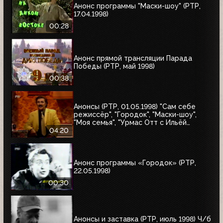
Анонс программы "Маски-шоу" (РТР,
17.04.1998)
00:28
Анонс прямой трансляции Парада
Победы (РТР, май 1998)
00:38
Анонсы (РТР, 01.05.1998) "Сам себе
режиссёр", "Городок", "Маски-шоу",
"Моя семья", "Урмас Отт с Ильёй
Глазуновым", "Юбилей в кругу друзей",
04:20
"10 лет дома Валентина Юдашкина"
Анонс программы «Городок» (РТР,
22.05.1998)
00:30
Анонсы и заставка (РТР, июль 1998) Ч/б