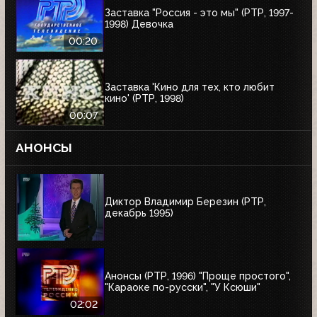
Заставка "Россия - это мы" (РТР, 1997-
1998) Девочка
00:20
Заставка 'Кино для тех, кто любит
кино' (РТР, 1998)
00:07
АНОНСЫ
Диктор Владимир Березин (РТР,
декабрь 1995)
Анонсы (РТР, 1996) "Проще простого",
"Караоке по-русски", "У Ксюши"
02:02