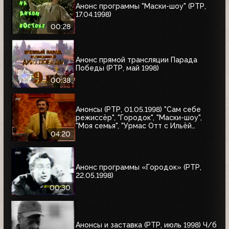
Анонс программы "Маски-шоу" (РТР,
17.04.1998)
00:28
Анонс прямой трансляции Парада
Победы (РТР, май 1998)
00:38
Анонсы (РТР, 01.05.1998) "Сам себе
режиссёр", "Городок", "Маски-шоу",
"Моя семья", "Урмас Отт с Ильёй
Глазуновым", "Юбилей в кругу друзей",
04:20
"10 лет дома Валентина Юдашкина"
Анонс программы «Городок» (РТР,
22.05.1998)
00:30
Анонсы и заставка (РТР, июль 1998) Ч/б