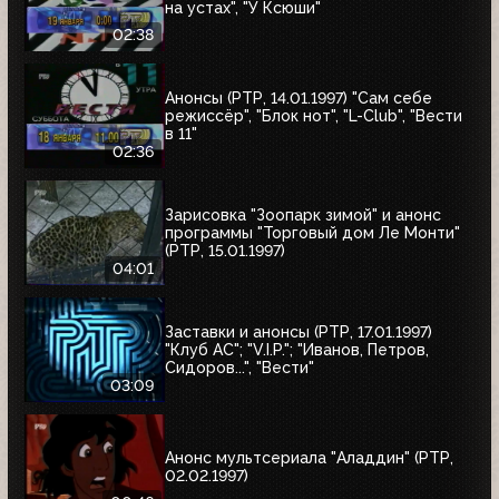
на устах", "У Ксюши"
02:38
Анонсы (РТР, 14.01.1997) "Сам себе
режиссёр", "Блок нот", "L-Club", "Вести
в 11"
02:36
Зарисовка "Зоопарк зимой" и анонс
программы "Торговый дом Ле Монти"
(РТР, 15.01.1997)
04:01
Заставки и анонсы (РТР, 17.01.1997)
"Клуб АС"; "V.I.P."; "Иванов, Петров,
Сидоров...", "Вести"
03:09
Анонс мультсериала "Аладдин" (РТР,
02.02.1997)