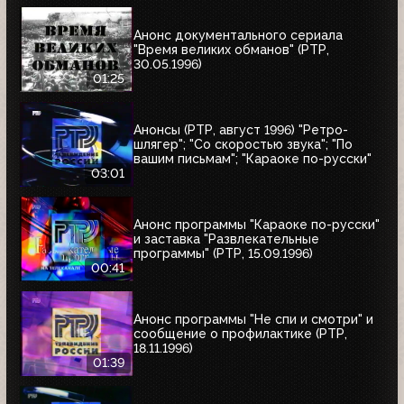
Анонс документального сериала
"Время великих обманов" (РТР,
30.05.1996)
01:25
Анонсы (РТР, август 1996) "Ретро-
шлягер"; "Со скоростью звука"; "По
вашим письмам"; "Караоке по-русски"
03:01
Анонс программы "Караоке по-русски"
и заставка "Развлекательные
программы" (РТР, 15.09.1996)
00:41
Анонс программы "Не спи и смотри" и
сообщение о профилактике (РТР,
18.11.1996)
01:39