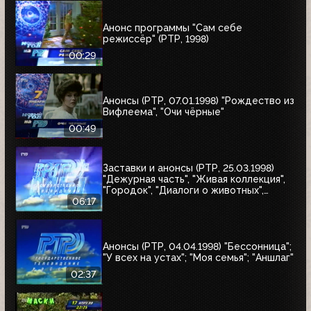
Анонс программы "Сам себе
режиссёр" (РТР, 1998)
00:29
Анонсы (РТР, 07.01.1998) "Рождество из
Вифлеема", "Очи чёрные"
00:49
Заставки и анонсы (РТР, 25.03.1998)
"Дежурная часть", "Живая коллекция",
"Городок", "Диалоги о животных",
"Урмас Отт с...", "Юбилей в кругу
06:17
друзей"
Анонсы (РТР, 04.04.1998) "Бессонница";
"У всех на устах"; "Моя семья"; "Аншлаг"
02:37