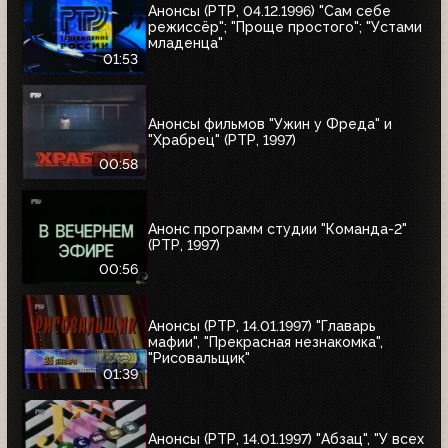
Анонсы (РТР, 04.12.1996) "Сам себе
режиссёр"; "Проще простого"; "Устами
младенца"
01:53
Анонсы фильмов "Ужин у Фреда" и
"Храбрец" (РТР, 1997)
00:58
Анонс программ студии "Команда-2"
(РТР, 1997)
00:56
Анонсы (РТР, 14.01.1997) "Главарь
мафии", "Прекрасная незнакомка",
"Рисовальщик"
01:39
Анонсы (РТР, 14.01.1997) "Абзац", "У всех