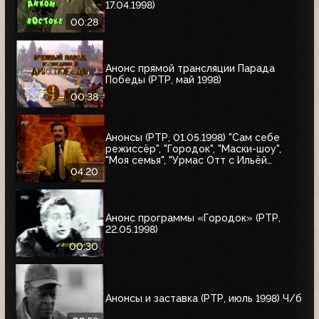
17.04.1998)
00:28
Анонс прямой трансляции Парада
Победы (РТР, май 1998)
00:38
Анонсы (РТР, 01.05.1998) "Сам себе
режиссёр", "Городок", "Маски-шоу",
"Моя семья", "Урмас Отт с Ильёй
Глазуновым", "Юбилей в кругу друзей",
04:20
"10 лет дома Валентина Юдашкина"
Анонс программы «Городок» (РТР,
22.05.1998)
00:30
Анонсы и заставка (РТР, июль 1998) Ч/б