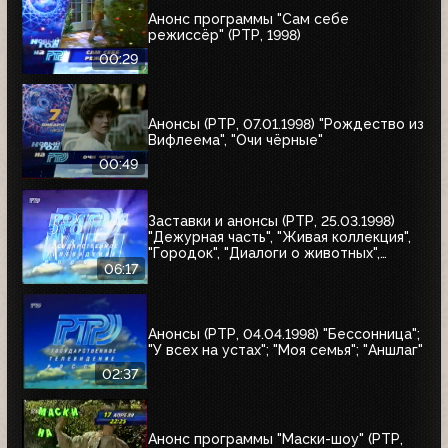
Анонс программы "Сам себе
режиссёр" (РТР, 1998)
00:29
Анонсы (РТР, 07.01.1998) "Рождество из
Вифлеема", "Очи чёрные"
00:49
Заставки и анонсы (РТР, 25.03.1998)
"Дежурная часть", "Живая коллекция",
"Городок", "Диалоги о животных",
"Урмас Отт с...", "Юбилей в кругу
06:17
друзей"
Анонсы (РТР, 04.04.1998) "Бессонница";
"У всех на устах"; "Моя семья"; "Аншлаг"
02:37
Анонс программы "Маски-шоу" (РТР,