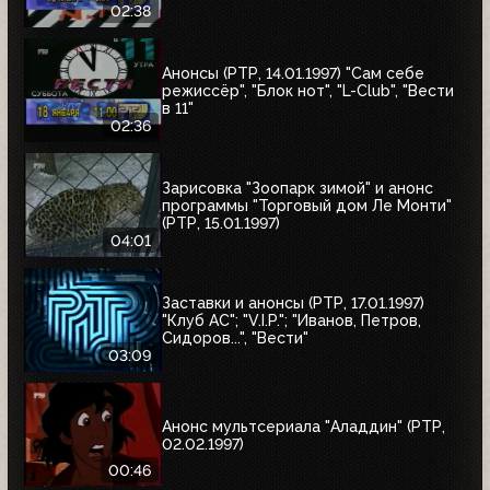
02:38
Анонсы (РТР, 14.01.1997) "Сам себе
режиссёр", "Блок нот", "L-Club", "Вести
в 11"
02:36
Зарисовка "Зоопарк зимой" и анонс
программы "Торговый дом Ле Монти"
(РТР, 15.01.1997)
04:01
Заставки и анонсы (РТР, 17.01.1997)
"Клуб АС"; "V.I.P."; "Иванов, Петров,
Сидоров...", "Вести"
03:09
Анонс мультсериала "Аладдин" (РТР,
02.02.1997)
00:46