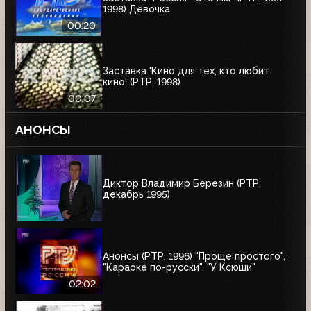
1998) Девочка
00:20
Заставка 'Кино для тех, кто любит
кино' (РТР, 1998)
00:07
АНОНСЫ
Диктор Владимир Березин (РТР,
декабрь 1995)
Анонсы (РТР, 1996) "Проще простого",
"Караоке по-русски", "У Ксюши"
02:02