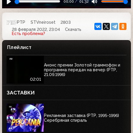
00:00
01:32
РТР
STVneiroset
2803
28 февраля 2022, 23:04
Скачать
Есть проблема?
Плейлист
Анонс премии Золотой граммофон и
программа передач на вечер (РТР,
21.09.1996)
02:01
ЗАСТАВКИ
Рекламная заставка (РТР, 1995-1996)
Серебряная спираль