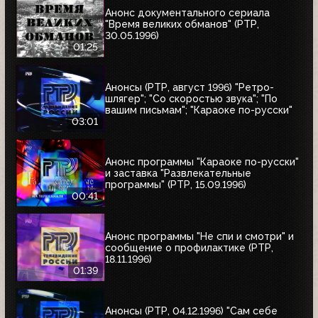
Анонс документального сериала
"Время великих обманов" (РТР,
30.05.1996)
01:25
Анонсы (РТР, август 1996) "Ретро-
шлягер"; "Со скоростью звука"; "По
вашим письмам"; "Караоке по-русски"
03:01
Анонс программы "Караоке по-русски"
и заставка "Развлекательные
программы" (РТР, 15.09.1996)
00:41
Анонс программы "Не спи и смотри" и
сообщение о профилактике (РТР,
18.11.1996)
01:39
Анонсы (РТР, 04.12.1996) "Сам себе