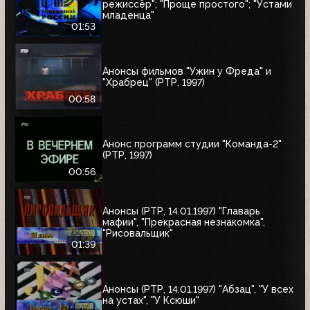
режиссёр"; "Проще простого"; "Устами
младенца"
01:53
Анонсы фильмов "Ужин у Фреда" и
"Храбрец" (РТР, 1997)
00:58
Анонс программ студии "Команда-2"
(РТР, 1997)
00:56
Анонсы (РТР, 14.01.1997) "Главарь
мафии", "Прекрасная незнакомка",
"Рисовальщик"
01:39
Анонсы (РТР, 14.01.1997) "Абзац", "У всех
на устах", "У Ксюши"