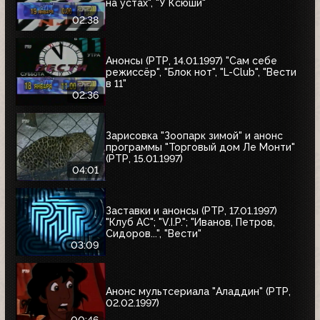
на устах", "У Ксюши"
02:38
Анонсы (РТР, 14.01.1997) "Сам себе
режиссёр", "Блок нот", "L-Club", "Вести
в 11"
02:36
Зарисовка "Зоопарк зимой" и анонс
программы "Торговый дом Ле Монти"
(РТР, 15.01.1997)
04:01
Заставки и анонсы (РТР, 17.01.1997)
"Клуб АС"; "V.I.P."; "Иванов, Петров,
Сидоров...", "Вести"
03:09
Анонс мультсериала "Аладдин" (РТР,
02.02.1997)
00:46