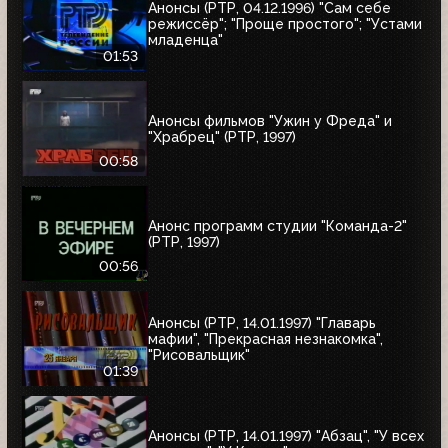
Анонсы (РТР, 04.12.1996) "Сам себе
режиссёр"; "Проще простого"; "Устами
младенца"
01:53
Анонсы фильмов "Ужин у Фреда" и
"Храбрец" (РТР, 1997)
00:58
Анонс программ студии "Команда-2"
(РТР, 1997)
00:56
Анонсы (РТР, 14.01.1997) "Главарь
мафии", "Прекрасная незнакомка",
"Рисовальщик"
01:39
Анонсы (РТР, 14.01.1997) "Абзац", "У всех