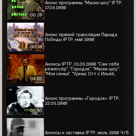
Анонс программы "Маски-шоу" (РТР,
17.04.1998)
00:28
Анонс прямой трансляции Парада
Победы (РТР, май 1998)
00:38
Анонсы (РТР, 01.05.1998) "Сам себе
режиссёр", "Городок", "Маски-шоу",
"Моя семья", "Урмас Отт с Ильёй
Глазуновым", "Юбилей в кругу друзей",
04:20
"10 лет дома Валентина Юдашкина"
Анонс программы «Городок» (РТР,
22.05.1998)
00:30
Анонсы и заставка (РТР, июль 1998) Ч/б