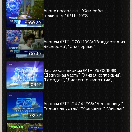
Анонс программы "Сам себе
режиссёр" (РТР, 1998)
00:29
Анонсы (РТР, 07.01.1998) "Рождество из
Вифлеема", "Очи чёрные"
00:49
Заставки и анонсы (РТР, 25.03.1998)
"Дежурная часть", "Живая коллекция",
"Городок", "Диалоги о животных",
"Урмас Отт с...", "Юбилей в кругу
06:17
друзей"
Анонсы (РТР, 04.04.1998) "Бессонница";
"У всех на устах"; "Моя семья"; "Аншлаг"
02:37