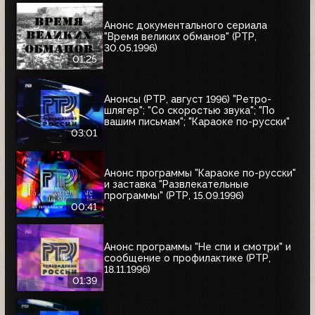
Анонс документального сериала
"Время великих обманов" (РТР,
30.05.1996)
01:25
Анонсы (РТР, август 1996) "Ретро-
шлягер"; "Со скоростью звука"; "По
вашим письмам"; "Караоке по-русски"
03:01
Анонс программы "Караоке по-русски"
и заставка "Развлекательные
программы" (РТР, 15.09.1996)
00:41
Анонс программы "Не спи и смотри" и
сообщение о профилактике (РТР,
18.11.1996)
01:39