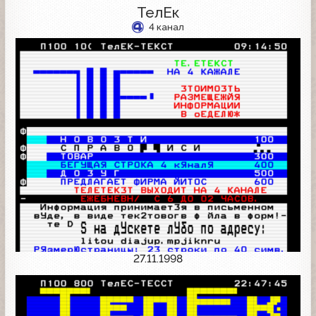
ТелЕк
4 канал
27.11.1998