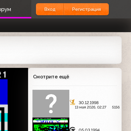
орум
Вход
Регистрация
21
Смотрите ещё
  
19
1г
30.12.1998

13 мая 2026, 02:27
5156
 

 

05.03.1994