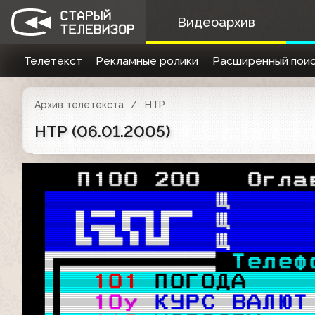
Видеоархив
Телетекст
Рекламные ролики
Расширенный поис
Архив телетекста
НТР
НТР (06.01.2005)
   П100 200   Огла
 Вэ4э,,,,4 
Щ 
 НИЖ
 Щ 
Св.-
  
Щ 
Лиц.
 
Телеф

101
ПОГОДА    

10у 
КУРС ВАЛЮТ