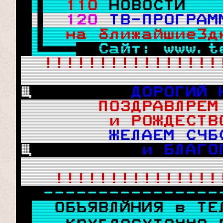

110
НОВОСТИ   

120
ТВ-ПРОГРАМ

на ближайшие3д
 
 Сайт: www.t
!!!!!!!!!!!!!!!!
Щ 
        ДОРОГИЙ 
    ПОЗДРАВЛРЕМ
      и РОЖДЕСТВ
   ЖЕЛАЕМ СЧБ
Щ 
         и БЛАГО
 ! 
!!!!!!!!!!!!!!!
----------------
ОБЪЯВЛЙНИЯ в ТЕ
 круглосуточно 