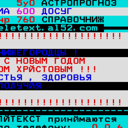
   
5у0 
АСТРОПРОГНОЗ 
МА 
600
ДОСУГ        
нр 
760
СПРАВОЧНИЖ   
eletext.al52.com 

!!!!!!!!!!!!!!!!!!!!
НИЖЕГОРОДЦЫ !       
 С НОВЫМ ГОДОМ      
ОМ ХРЙСТОВЫМ !!!    
СТЬЯ , ЗДОРОВЬЯ     
ПОЛУЧЙЯ             
!!!!!!!!!!!!!!!!!!!!
--------------------
ЛЙТЕКСТ принймаются 
по телефону:  
0 0 6