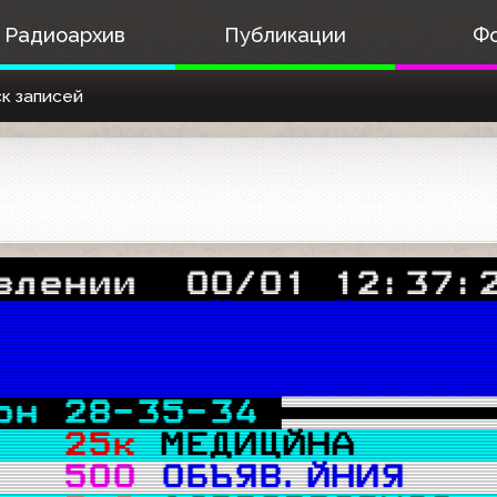
Радиоархив
Публикации
Ф
к записей
влении  00/01 12:37:
ЕГОРОДСКИЙ ТЕЛЙТЕКСТ
во о рег.Эл. N 77-25
ДИ N 4844 от 11.01.0
он 28-35-34 

   
25к 
МЕДИЦЙНА     
   
500
ОБЪЯВ.ЙНИЯ   