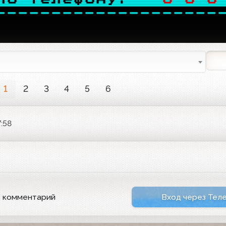
--------------------
1
2
3
4
5
6
7:58
ь комментарий
Вход через Тел