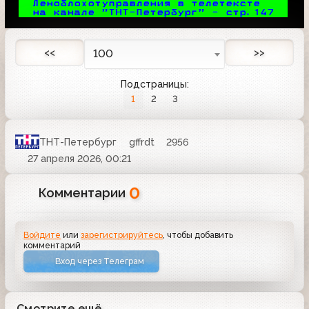
Леноблохотуправления в телетексте    
на канале "ТНТ-Петербург" - стр.
147
<<
>>
100
Подстраницы:
1
2
3
ТНТ-Петербург
gffrdt
2956
27 апреля 2026, 00:21
0
Комментарии
Войдите
или
зарегистрируйтесь
, чтобы добавить
комментарий
Вход через Телеграм
Смотрите ещё