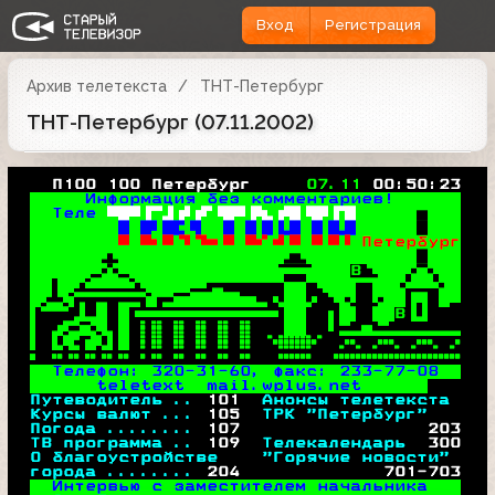
Вход
Регистрация
Архив телетекста
ТНТ-Петербург
ТНТ-Петербург (07.11.2002)
   П100 100 Петербург     
07.11 
00:50:23
   Информация без комментариев!      
Теле 
 

 

 
Петербург
 
 

В


В

 
 

 

 
Телефон: 
320
-31-60, факс: 233-77-08  
    teletext 
 mail.wplus.net      
Путеводитель .. 
101
 Анонсы телетекста 
Курсы валют ... 
105
 ТРК "Петербург"   
Погода ........ 
107
203
ТВ программа .. 
109
 Телекалендарь  
300
О благоустройстве    "Горячие новости" 
города ........ 
204
701
-703
Интервью с заместителем начальника   