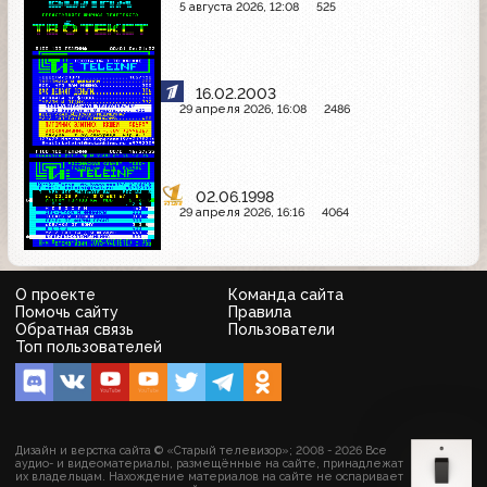
5 августа 2026, 12:08
525
16.02.2003
29 апреля 2026, 16:08
2486
02.06.1998
29 апреля 2026, 16:16
4064
О проекте
Команда сайта
Помочь сайту
Правила
Обратная связь
Пользователи
Топ пользователей
Дизайн и верстка сайта © «Старый телевизор»; 2008 - 2026 Все
аудио- и видеоматериалы, размещённые на сайте, принадлежат
их владельцам. Нахождение материалов на сайте не оспаривает