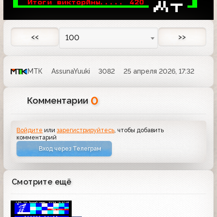
 
 Итоги викторйны..... 
420
 

 
 

<<
>>
100
МТК
AssunaYuuki
3082
25 апреля 2026, 17:32
0
Комментарии
Войдите
или
зарегистрируйтесь
, чтобы добавить
комментарий
Вход через Телеграм
Смотрите ещё