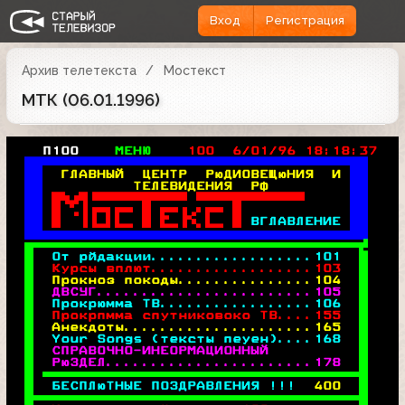
Вход
Регистрация
Архив телетекста
Мостекст
МТК (06.01.1996)
   П100  
  МЕНЮ    
100  6/01/96 18:18:37

 
 ГЛАВНЫЙ  ЦЕНТР  РюДИОВЕЩюНИЯ  И 

 
         ТЕЛЕВИДЕНИЯ  РФ         

 
 

 
 

 
 
ВГЛАВЛЕНИЕ 



 
 От рйдакции..................
101

 
 Курсы вплют..................
103

 
 Прокноз покоды...............
104

 
 ДВСУГ........................
105

 
 Прокрюмма ТВ.................
106

 
 Прокрпмма спутниковоко ТВ....
155

 
 Анекдоты.....................
165

 
 Your Songs (тексты пеуен)....
168

 
 СПРАВОЧНО-ИНЕОРМАЦИОННЫЙ          

 
 РюЗДЕЛ.......................
178

 
 
БЕСПЛюТНЫЕ ПОЗДРАВЛЕНИЯ !!! 
400

