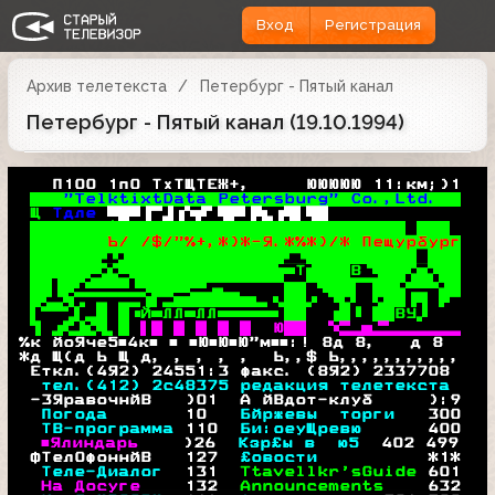
Вход
Регистрация
Архив телетекста
Петербург - Пятый канал
Петербург - Пятый канал (19.10.1994)
   П100 1п0 ТхТЩТЕЖ+,     ЮЮЮЮЮ 11:км;)1
"TelktixtData Petersburg" Co.,Ltd.  
Щ 
Тдле 
 
к*     

       $■ ■%■в*5 йу 5■йзу 5■з5     

Ъ/ /$/"%+,*)*-Я.*%*)/* Пещурбург
 
ТВ


ЙЛЛЛЛВУ
 
 Ю
%к йоЯче5■4к■ ■ ■Ю■Ю■Ю"м■■:! 8д 8,   д 8
*д
 Щ(д Ь Щ д, , , , ,  Ь,,$ Ь,,,,,,,,,,,
 Еткл.(4Я2) 24551:3 факс. (8Я2) 2337708 
тел.(412) 2с48375 редакция телетекста 
 -3ЯравочнйВ   )01  А йВдот-клуб     ):9
Погода       
10   
Бйржевы  торги   
300
ТВ-программа 
110
Би:оеуЩревю      
400
■Ялиндарь    
)26 
 Кзр£ы в  ю5  
402
 499
 ФТел0фоннйВ   
127
 £овости          
*1*
Теле-Диалог  
131
 Ttavellkr'sGuide 
601
 На Досуге    
132
 Announcements    
632