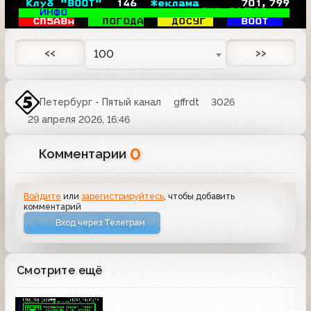
 Клуб "ВООТ"  
146
*еклама      
701
,799
ИНФО 
ЗАЦЙРБЕЗКОЗМИНТАЙЙВ
СП5АВн
ПОГОДА
ДОСУГ 
ВООТ  
<<
>>
100
Петербург - Пятый канал
gffrdt
3026
29 апреля 2026, 16:46
0
Комментарии
Войдите
или
зарегистрируйтесь
, чтобы добавить
комментарий
Вход через Телеграм
Смотрите ещё