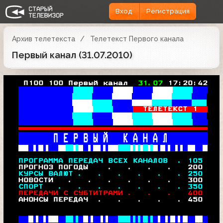
Вход
Регистрация
Архив телетекста
Телетекст Первого канала
Первый канал (31.07.2010)
   П100 100 Первый канал  
31.07 
17:20:42
 В
    пэ   
 В
 пэ/■7   
 В
 'ьх■!   
 В
 х7ч7    
ТЕЛЕТЕКСТ 1  
 В
 чи■!    
 В
 £"!     

     П Е Р В Ы Й   К А Н А Л        
 
 
 
 

 ПРОГРАММА ПЕРЕДАЧ ВСЕХ КАНАЛОВ  . 
105
  ПРОГНОЗ ПОГОДЫ    .   .   .   .   
200
 КУРСЫ ВАЛЮТ .   .   .   .   .   . 
250
  НОВОСТИ   .   .   .   .   .   .   
300
 СПОРТ   .   .   .   .   .   .   . 
350
 ПЕРЕДАЧИ С СУБТИТРАМИ .   .   .   
400
  АНОНСЫ ПЕРЕДАЧ  .   .   .   .   . 
450
 
 
 
 
