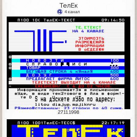
ТелЕк
4 канал
27.11.1998