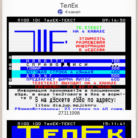
ТелЕк
4 канал
27.11.1998